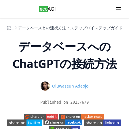
Skip to content
記事
データベースとの連携方法：ステップバイステップガイドによる
データベースへの
ChatGPTの接続方法
Name
Oluwaseun Adeojo
Published on
2023/6/9
(opens in a new tab)
(opens in a new tab)
(opens in a new tab)