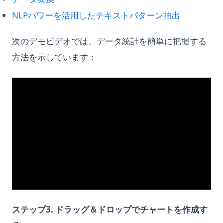
(opens in 
NLPパワーを活用したテキストパターン抽出
次のデモビデオでは、データ統計を簡単に把握する
方法を示しています：
ステップ3. ドラッグ＆ドロップでチャートを作成す