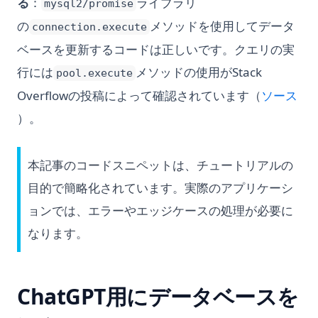
る
：
ライブラリ
mysql2/promise
の
メソッドを使用してデータ
connection.execute
ベースを更新するコードは正しいです。クエリの実
行には
メソッドの使用がStack
pool.execute
Overflowの投稿によって確認されています（
ソース
(opens in a new tab)
）。
本記事のコードスニペットは、チュートリアルの
目的で簡略化されています。実際のアプリケーシ
ョンでは、エラーやエッジケースの処理が必要に
なります。
ChatGPT用にデータベースを