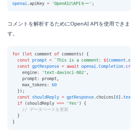
openai
.apiKey 
=
'OpenAIのAPIキー'
;
コメントを解析するためにOpenAI APIを使用できま
す。
for
 (
let
 comment 
of
 comments) {
const
prompt
=
`This is a comment: 
${
comment
.comm
const
gptResponse
=
await
openai
.
Completion
.creat
    engine
:
'text-davinci-002'
,
    prompt
:
 prompt
,
    max_tokens
:
60
  });
const
shouldReply
=
gptResponse
.choices[
0
].
text
.t
if
 (shouldReply 
===
'Yes'
) {
// データベースを更新
  }
}