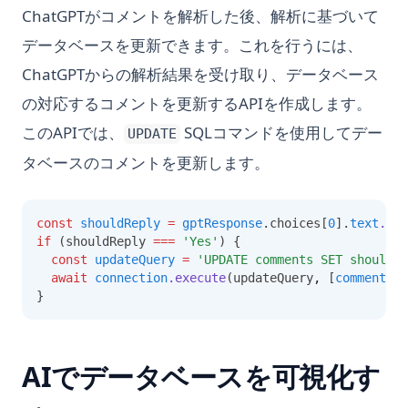
ChatGPTがコメントを解析した後、解析に基づいて
データベースを更新できます。これを行うには、
ChatGPTからの解析結果を受け取り、データベース
の対応するコメントを更新するAPIを作成します。
このAPIでは、
SQLコマンドを使用してデー
UPDATE
タベースのコメントを更新します。
const
shouldReply
=
gptResponse
.choices[
0
].
text
.tri
if
 (shouldReply 
===
'Yes'
) {
const
updateQuery
=
'UPDATE comments SET should_r
await
connection
.execute
(updateQuery
,
 [
comment
.id
}
AIでデータベースを可視化す