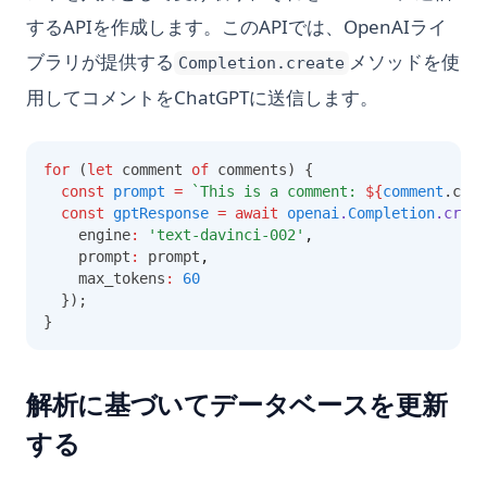
するAPIを作成します。このAPIでは、OpenAIライ
ブラリが提供する
メソッドを使
Completion.create
用してコメントをChatGPTに送信します。
for
 (
let
 comment 
of
 comments) {
const
prompt
=
`This is a comment: 
${
comment
.comm
const
gptResponse
=
await
openai
.
Completion
.creat
    engine
:
'text-davinci-002'
,
    prompt
:
 prompt
,
    max_tokens
:
60
  });
}
解析に基づいてデータベースを更新
する