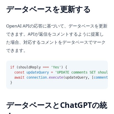
データベースを更新する
OpenAI APIの応答に基づいて、データベースを更新
できます。APIが返信をコメントするように提案し
た場合、対応するコメントをデータベースでマーク
できます。
if
 (shouldReply 
===
'Yes'
) {
const
updateQuery
=
'UPDATE comments SET should_r
await
connection
.execute
(updateQuery
,
 [
comment
.id
}
データベースとChatGPTの統