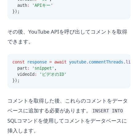
  auth
:
'APIキー'
});
その後、YouTube APIを呼び出してコメントを取得
できます。
const
response
=
await
youtube
.
commentThreads
.list
(
  part
:
'snippet'
,
  videoId
:
'ビデオのID'
});
コメントを取得した後、これらのコメントをデータ
ベースに追加する必要があります。
INSERT INTO
SQLコマンドを使用してコメントをデータベースに
挿入します。