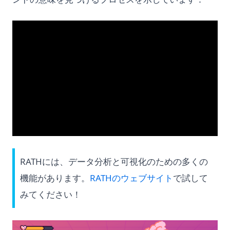
RATHには、データ分析と可視化のための多くの
(opens in a ne
機能があります。
RATHのウェブサイト
で試して
みてください！
(op