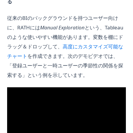
る
従来のBIのバックグラウンドを持つユーザー向け
に、RATHには
Manual Exploration
という、Tableau
のような使いやすい機能があります。変数を棚にド
ラッグ＆ドロップして、
高度にカスタマイズ可能な
(opens in a new tab)
チャート
を作成できます。次のデモビデオでは、
「登録ユーザーと一時ユーザーの季節性の関係を探
索する」という例を示しています。