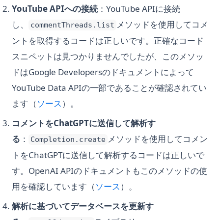
YouTube APIへの接続
：YouTube APIに接続
し、
メソッドを使用してコメ
commentThreads.list
ントを取得するコードは正しいです。正確なコード
スニペットは見つかりませんでしたが、このメソッ
ドはGoogle Developersのドキュメントによって
YouTube Data APIの一部であることが確認されてい
(opens in a new tab)
ます（
ソース
）。
コメントをChatGPTに送信して解析す
る
：
メソッドを使用してコメン
Completion.create
トをChatGPTに送信して解析するコードは正しいで
す。OpenAI APIのドキュメントもこのメソッドの使
(opens in a new tab)
用を確認しています（
ソース
）。
解析に基づいてデータベースを更新す