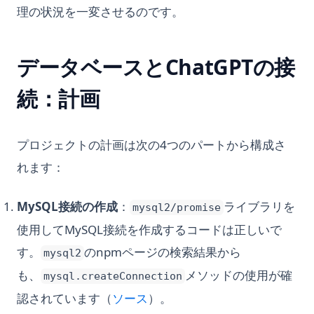
理の状況を一変させるのです。
データベースとChatGPTの接
続：計画
プロジェクトの計画は次の4つのパートから構成さ
れます：
MySQL接続の作成
：
ライブラリを
mysql2/promise
使用してMySQL接続を作成するコードは正しいで
す。
のnpmページの検索結果から
mysql2
も、
メソッドの使用が確
mysql.createConnection
(opens in a new tab)
認されています（
ソース
）。