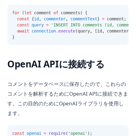
for
 (
let
 comment 
of
 comments) {
const
 {
id
,
commenter
,
commentText
} 
=
 comment;
const
query
=
'INSERT INTO comments (id, commente
await
connection
.execute
(query
,
 [id
,
 commenter
,
 c
}
OpenAI APIに接続する
コメントをデータベースに保存したので、これらの
コメントを解析するためにOpenAI APIに接続できま
す。この目的のためにOpenAIライブラリを使用し
ます。
const
openai
=
require
(
'openai'
);