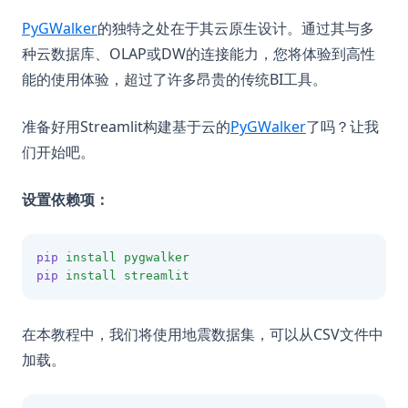
(opens in a new tab)
PyGWalker
的独特之处在于其云原生设计。通过其与多
种云数据库、OLAP或DW的连接能力，您将体验到高性
能的使用体验，超过了许多昂贵的传统BI工具。
(opens in a ne
准备好用Streamlit构建基于云的
PyGWalker
了吗？让我
们开始吧。
设置依赖项：
pip
install
pygwalker
pip
install
streamlit
在本教程中，我们将使用地震数据集，可以从CSV文件中
加载。