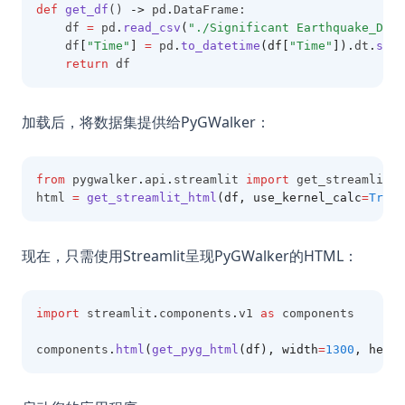
def
get_df
() 
->
 pd
.
DataFrame:
    df 
=
 pd
.
read_csv
(
"./Significant Earthquake_Data
    df
[
"Time"
]
=
 pd
.
to_datetime
(df[
"Time"
]).
dt
.
strf
return
 df
加载后，将数据集提供给PyGWalker：
from
 pygwalker
.
api
.
streamlit 
import
 get_streamlit_h
html 
=
get_streamlit_html
(df, use_kernel_calc
=
True
,
现在，只需使用Streamlit呈现PyGWalker的HTML：
import
 streamlit
.
components
.
v1 
as
 components
components
.
html
(
get_pyg_html
(df), width
=
1300
, heigh