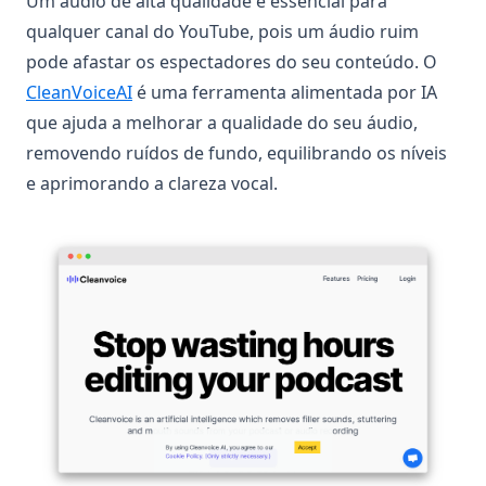
Um áudio de alta qualidade é essencial para
qualquer canal do YouTube, pois um áudio ruim
pode afastar os espectadores do seu conteúdo. O
(opens in a new tab)
CleanVoiceAI
é uma ferramenta alimentada por IA
que ajuda a melhorar a qualidade do seu áudio,
removendo ruídos de fundo, equilibrando os níveis
e aprimorando a clareza vocal.