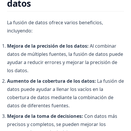
datos
¿Cuánto tiempo se tarda en aprender Python? ¿Es difícil
aprenderlo?
La fusión de datos ofrece varios beneficios,
¿Es Python sensible a mayúsculas y minúsculas?
incluyendo:
¿Qué es Boolean en Python?
¿Qué es Do Nothing en Python? Entendiendo la declaración
Mejora de la precisión de los datos:
Al combinar
Pass
datos de múltiples fuentes, la fusión de datos puede
¿Qué es Elif en Python? ¡Explicado!
ayudar a reducir errores y mejorar la precisión de
¿Qué es Scikit-Learn: La biblioteca de aprendizaje
los datos.
automático imprescindible
Aumento de la cobertura de los datos:
La fusión de
¿Qué es XGBoost, la potencia de los algoritmos de
datos puede ayudar a llenar los vacíos en la
aprendizaje automático?
cobertura de datos mediante la combinación de
¿Qué es el análisis sintáctico en Python – Explicado!
datos de diferentes fuentes.
¿Qué es el operador No Igual en Python?
Mejora de la toma de decisiones:
Con datos más
¿Qué es una expresión en Python?
precisos y completos, se pueden mejorar los