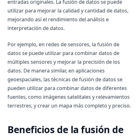
Anaconda Compared
entradas originales. La fusión de datos se puede
utilizar para mejorar la calidad y cantidad de datos,
Zen of Python: Qué es y cómo acceder
mejorando así el rendimiento del análisis e
Zen of Python: What It Is And How to Access
interpretación de datos.
[Explained] How to GroupBy Dataframe in Python, Pandas,
PySpark
Por ejemplo, en redes de sensores, la fusión de
[Explicado] Cómo agrupar un DataFrame en Python,
datos se puede utilizar para combinar datos de
Pandas, PySpark
múltiples sensores y mejorar la precisión de los
ipykernel: Explicación del Kernel de Python para Jupyter
datos. De manera similar, en aplicaciones
Notebooks
geoespaciales, las técnicas de fusión de datos se
ipykernel: The Python Kernel for Jupyter Notebooks
pueden utilizar para combinar datos de diferentes
Explained
fuentes, como imágenes satelitales y relevamientos
nn-linear
terrestres, y crear un mapa más completo y preciso.
nn.Linear in PyTorch: Clearly Explained
python __call__ Method: Everything You Need to Know
Beneficios de la fusión de
¿Cuál es la diferencia? Python vs ActivePython vs Anaconda
Comparados