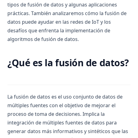
Descifrando el aprendizaje de la IA y la memoria
tipos de fusión de datos y algunas aplicaciones
R-CNN for Object Detection
contextual
prácticas. También analizaremos cómo la fusión de
Unlocking Creativity with Python and Arduino: A
¿Es seguro ChatGPT? Revelando los hechos y garantizando
datos puede ayudar en las redes de IoT y los
Comprehensive Guide
tranquilidad
desafíos que enfrenta la implementación de
What Is Does Not Equal In Python?
¿Memoria a largo plazo ChatGPT? LTM-1: Un LLM con 5
algoritmos de fusión de datos.
millones de tokens.
What Is Elif in Python - Explained!
¿Puede Chat GPT crear gráficos? Sí y cómo
What is Boolean in Python?
¿Qué es la fusión de datos?
¿Qué es una puntuación de perplejidad alta en GPT Zero?
What is Do Nothing in Python? Understanding The Pass
Aprende cómo detectar contenido de IA
Statement
What is Parsing in Python - Explained!
What is Scikit-Learn: The Must-Have Machine Learning
Library
La fusión de datos es el uso conjunto de datos de
múltiples fuentes con el objetivo de mejorar el
What is XGBoost, The Powerhouse of Machine Learning
Algorithms
proceso de toma de decisiones. Implica la
integración de múltiples fuentes de datos para
What is an Expression in Python?
generar datos más informativos y sintéticos que las
What is the Difference? Python vs ActivePython vs