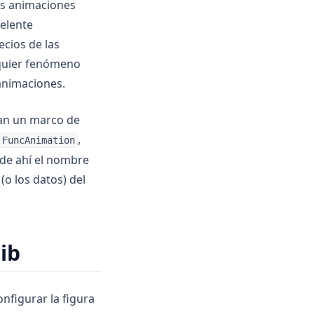
las animaciones
celente
ecios de las
alquier fenómeno
animaciones.
nan un marco de
,
FuncAnimation
(de ahí el nombre
(o los datos) del
ib
nfigurar la figura