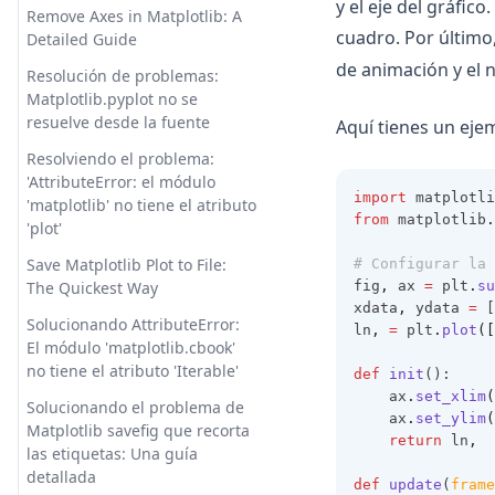
y el eje del gráfic
Remove Axes in Matplotlib: A
Cómo utilizar ChatGPT para
cuadro. Por último,
Detailed Guide
programar
de animación y el
Resolución de problemas:
Desbloqueando el poder de
Matplotlib.pyplot no se
los complementos de AutoGPT:
resuelve desde la fuente
Aquí tienes un eje
Una guía completa
Resolviendo el problema:
Desde el Promp hasta el
'AttributeError: el módulo
Código: El Poder de GPT
import
 matplotli
'matplotlib' no tiene el atributo
Engineer
from
 matplotlib
.
'plot'
Does ChatGPT Learn from User
Save Matplotlib Plot to File:
# Configurar la 
Conversations? Unraveling AI
fig
,
 ax 
=
 plt
.
su
The Quickest Way
Learning and Contextual
xdata
,
 ydata 
=
 [
Memory
Solucionando AttributeError:
ln
,
=
 plt
.
plot
([
El módulo 'matplotlib.cbook'
Ecoute: An OpenAI GPT-3.5
no tiene el atributo 'Iterable'
def
init
():
Powered Real-time
    ax
.
set_xlim
(
Communication Transcription
Solucionando el problema de
    ax
.
set_ylim
(
Tool
Matplotlib savefig que recorta
return
 ln
,
las etiquetas: Una guía
Ecoute: Una herramienta de
detallada
transcripción de comunicación
def
update
(
frame