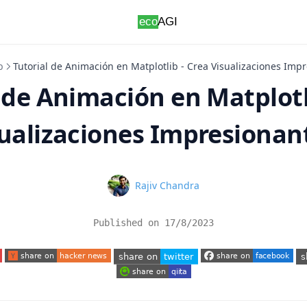
b
Tutorial de Animación en Matplotlib - Crea Visualizaciones Imp
 de Animación en Matplotl
sualizaciones Impresionan
Name
Rajiv Chandra
Published on
17/8/2023
 tab)
(opens in a new tab)
(opens in a new tab)
(o
(opens in a new tab)
(opens in a new tab)