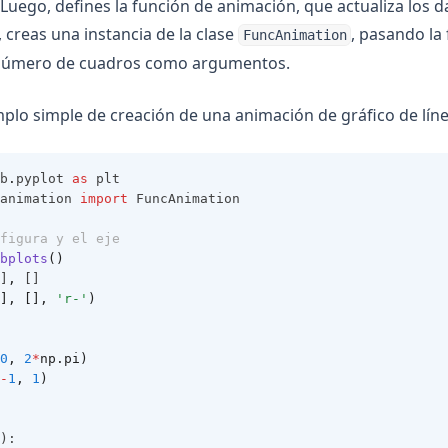
o. Luego, defines la función de animación, que actualiza los 
 creas una instancia de la clase
, pasando la 
FuncAnimation
 número de cuadros como argumentos.
mplo simple de creación de una animación de gráfico de líne
b
.
pyplot 
as
 plt
animation 
import
 FuncAnimation
figura y el eje
bplots
()
]
,
 []
], [], 
'r-'
)
0
, 
2
*
np.pi)
-
1
, 
1
)
):