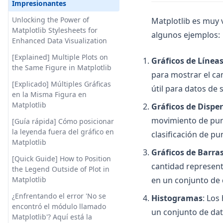
Error on ChatGPT: the Solution
Impresionantes
From Prompt to Codebase: The
Unlocking the Power of
Matplotlib es muy v
Power of GPT Engineer
Matplotlib Stylesheets for
algunos ejemplos:
Enhanced Data Visualization
GPT Personalizado: Cómo
Ajustar Tu Propio Modelo de
[Explained] Multiple Plots on
Gráficos de Línea
GPT
the Same Figure in Matplotlib
para mostrar el ca
GPT for Technical Vetting:
[Explicado] Múltiples Gráficas
útil para datos de 
Revolutionizing Recruitment
en la Misma Figura en
Matplotlib
Gráficos de Dispe
GPT para Selección Técnica:
Revolucionando el
movimiento de punt
[Guía rápida] Cómo posicionar
Reclutamiento
la leyenda fuera del gráfico en
clasificación de pu
Matplotlib
GPT-Code UI: Revelando una
Gráficos de Barra
alternativa de código abierto
[Quick Guide] How to Position
cantidad representa
al intérprete de código de
the Legend Outside of Plot in
ChatGPT
en un conjunto de 
Matplotlib
GPT-Code UI: Unveiling an
¿Enfrentando el error 'No se
Histogramas
: Los
Open Source Alternative to the
encontró el módulo llamado
un conjunto de dat
ChatGPT Code Interpreter
Matplotlib'? Aquí está la