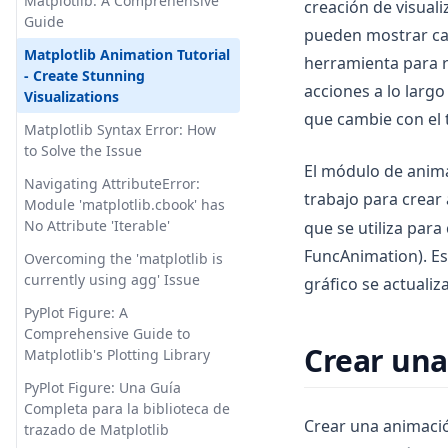
Matplotlib: A Comprehensive
creación de visuali
Guide
Cómo solucionar el bucle de
pueden mostrar cam
Cloudflare de ChatGPT: una
Matplotlib Animation Tutorial
herramienta para r
guía directa
- Create Stunning
acciones a lo larg
Visualizations
Cómo solucionar el error de
que cambie con el 
ChatGPT está en capacidad
Matplotlib Syntax Error: How
to Solve the Issue
Cómo solucionar el error de
El módulo de anima
acceso denegado del Chat GPT
Navigating AttributeError:
trabajo para crear
código 1020. La solución:
Module 'matplotlib.cbook' has
No Attribute 'Iterable'
que se utiliza par
Cómo superar el error de
'Demasiadas solicitudes en 1
FuncAnimation). Est
Overcoming the 'matplotlib is
hora'
currently using agg' Issue
gráfico se actualiz
Cómo usar Chat GPT sin iniciar
PyPlot Figure: A
sesión
Comprehensive Guide to
Crear una
Matplotlib's Plotting Library
Cómo utilizar AutoGPT: Guía
paso a paso
PyPlot Figure: Una Guía
Completa para la biblioteca de
Cómo utilizar ChatGPT para
Crear una animació
trazado de Matplotlib
programación en Python