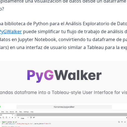
ápidamente una visualización de datos desde un dataframe
o?
a biblioteca de Python para el Análisis Exploratorio de Dat
(opens in a new tab)
PyGWalker
puede simplificar tu flujo de trabajo de análisis 
 datos en Jupyter Notebook, convirtiendo tu dataframe de p
rs) en una interfaz de usuario similar a Tableau para la exp