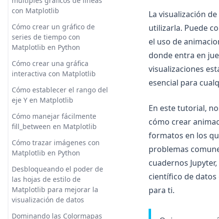
múltiples gráficos de líneas
Alternatives Review
con Matplotlib
La visualización 
Chad GPT: Your Digital Guide
Demystifying Statistics and
Cómo crear tu propia IA con
to Embodying the Alpha Male
Probability in Data Science
Cómo crear un gráfico de
utilizarla. Puede 
este increíble flujo de trabajo
Mindset
series de tiempo con
el uso de animacio
Desmistificando Estadísticas y
Deciphering Pinecone AI:
Matplotlib en Python
ChatAI: Tu asistente de chat
Probabilidades en Ciencia de
donde entra en jueg
Unlocking the Potential of
de IA personal
Datos
Cómo crear una gráfica
Semantic Search
visualizaciones es
interactiva con Matplotlib
ChatAI: Your Personal AI Chat
Everything You Need to Know
esencial para cualq
Descifrando Pinecone AI:
Assistant
About Data Fusion
Cómo establecer el rango del
Desbloqueando el Potencial de
eje Y en Matplotlib
la Búsqueda Semántica
ChatGPT Context Window:
Explorando el panorama de la
En este tutorial, 
Desatando el poder del
ética en la ciencia de datos
Cómo manejar fácilmente
DragGAN AI Photo Editor: The
cómo crear animaci
contexto en los chatbots
fill_between en Matplotlib
Future of Image Editing
Exploring the Landscape of
formatos en los q
ChatGPT Context Window:
Ethics in Data Science
Cómo trazar imágenes con
Editor de fotos DragGAN AI: el
problemas comunes
Unleashing the Power of
Matplotlib en Python
futuro de la edición de
GWalkR: Explora tus datos con
Context in Chatbots
cuadernos Jupyter,
imágenes
una interfaz de visualización
Desbloqueando el poder de
científico de datos
ChatGPT as an Effective PDF
interactiva en R
las hojas de estilo de
How to Make Your Own AI with
Summarizer: A Detailed Guide
Matplotlib para mejorar la
para ti.
This Awesome Workflow
GWalkR: Explore your data
visualización de datos
ChatGPT como un resumidor
with interactive visualization
Is There AI that Can Make
de PDF efectivo: Una guía
interface in R
Dominando las Colormapas
Charts and Graphs?