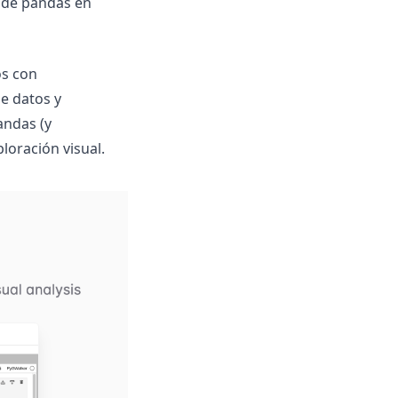
 de pandas en
os con
de datos y
andas (y
loración visual.
(opens in a new tab)