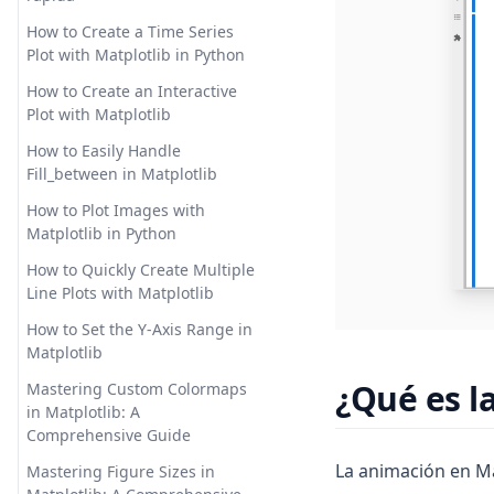
Tool for Crafting Unique
de Hiperparámetros en scikit-
Cómo entrenar ChatGPT con
How to Create a Time Series
Virtual Voices
learn
datos personalizados para la
Plot with Matplotlib in Python
VTuber Voice Changer: Una
implementación avanzada de
Randomized Search Verbose:
How to Create an Interactive
herramienta gratuita para
chatbots
Mastering Hyperparameter
Plot with Matplotlib
crear voces virtuales únicas
Tuning in Scikit-learn
Cómo entrenar ChatGPT para
How to Easily Handle
¿Chat GPT para tareas?
uso personal y empresarial
The Ultimate Guide to Data
Fill_between in Matplotlib
Revisión de Homeworkify y sus
Science for Beginners 2023
Cómo funciona ChatGPT:
principales alternativas
How to Plot Images with
Explicando modelos de
Todo lo que necesitas saber
Matplotlib in Python
¿Existe IA que pueda crear
lenguaje grandes en detalle
sobre la fusión de datos
gráficos y diagramas?
How to Quickly Create Multiple
Cómo implementar una
What is Data Intelligence?
Line Plots with Matplotlib
memoria más larga en
Discover the Power of
ChatGPT con estas
Intelligent Data Insights
How to Set the Y-Axis Range in
herramientas
Matplotlib
¿Qué es la inteligencia de
Cómo instalar AutoGPT con
datos? Descubre el poder de
¿Qué es l
Mastering Custom Colormaps
Docker: Guía paso a paso
las ideas inteligentes basadas
in Matplotlib: A
en datos
Comprehensive Guide
Cómo resolver fácilmente el
error de entidad no
La animación en Mat
Mastering Figure Sizes in
procesable en ChatGPT