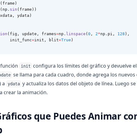
(frame)
(np.
sin
(frame))
xdata, ydata)
ion
(fig, update, frames
=
np.
linspace
(
0
, 
2
*
np.pi, 
128
),
    init_func
=
init, blit
=
True
)
a función
configura los límites del gráfico y devuelve el
init
se llama para cada cuadro, donde agrega los nuevos d
pdate
) a
y actualiza los datos del objeto de línea. Luego se u
ydata
a crear la animación.
Gráficos que Puedes Animar co
b