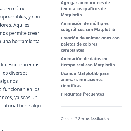
Agregar animaciones de
 saben cómo
texto a los gráficos de
Matplotlib
mprensibles, y con
Animación de múltiples
ores. Aquí es
subgráficos con Matplotlib
 nos permite crear
Creación de animaciones con
en una herramienta
paletas de colores
cambiantes
Animación de datos en
tlib. Exploraremos
tiempo real con Matplotlib
 los diversos
Usando Matplotlib para
animar simulaciones
 algunos
científicas
 funcionan en los
Preguntas frecuentes
onces, ya seas un
tutorial tiene algo
(opens in a n
Question? Give us feedback →