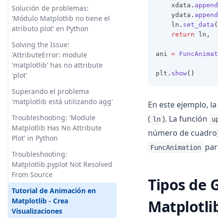
en tiempo real impulsada por
    xdata
.
append
Solución de problemas:
OpenAI GPT-3.5
    ydata
.
append
'Módulo Matplotlib no tiene el
    ln
.
set_data
(
atributo plot' en Python
Explorando DB GPT: una
return
 ln
,
herramienta de próxima
Solving the Issue:
generación para el
ani 
=
FuncAnimat
'AttributeError: module
procesamiento de lenguaje
                
'matplotlib' has no attribute
natural
plt
.
show
()
'plot'
Exploring DB GPT: Next-Gen
Superando el problema
Tool for Natural Language
'matplotlib está utilizando agg'
En este ejemplo, l
Processing
Troubleshooting: 'Module
(
). La función
ln
u
FinGPT: Revolucionando las
Matplotlib Has No Attribute
número de cuadro
finanzas de código abierto con
Plot' in Python
un enfoque centrado en los
par
FuncAnimation
Troubleshooting:
datos
Matplotlib.pyplot Not Resolved
FinGPT: Revolutionizing Open-
From Source
Tipos de 
source Finance with Data-
Tutorial de Animación en
Centric Approach
Matplotlib - Crea
Matplotli
Fix 'Conversation Not Found'
Visualizaciones