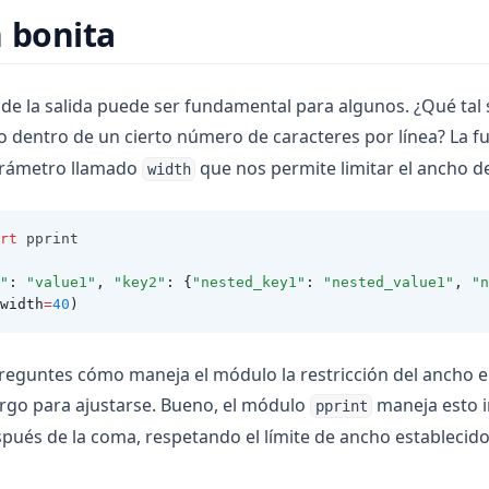
 bonita
 de la salida puede ser fundamental para algunos. ¿Qué tal 
o dentro de un cierto número de caracteres por línea? La 
arámetro llamado
que nos permite limitar el ancho de 
width
rt
 pprint
"
:
"value1"
,
"key2"
:
{
"nested_key1"
:
"nested_value1"
,
"n
width
=
40
)
preguntes cómo maneja el módulo la restricción del ancho e
rgo para ajustarse. Bueno, el módulo
maneja esto 
pprint
spués de la coma, respetando el límite de ancho establecido