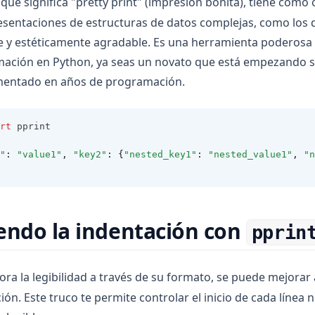
, que significa "pretty print" (impresión bonita), tiene como 
sentaciones de estructuras de datos complejas, como los d
 y estéticamente agradable. Es una herramienta poderosa p
ación en Python, ya seas un novato que está empezando su
mentado en años de programación.
rt
 pprint
"
:
"value1"
,
"key2"
:
{
"nested_key1"
:
"nested_value1"
,
"n
endo la indentación con
pprin
ra la legibilidad a través de su formato, se puede mejorar
ión. Este truco te permite controlar el inicio de cada línea