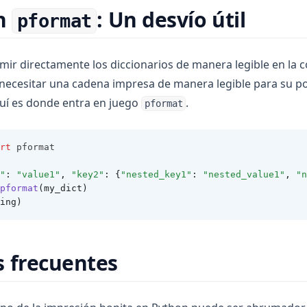
ón
: Un desvío útil
pformat
rimir directamente los diccionarios de manera legible en la 
necesitar una cadena impresa de manera legible para su po
uí es donde entra en juego
.
pformat
rt
 pformat
"
:
"value1"
,
"key2"
:
{
"nested_key1"
:
"nested_value1"
,
"n
pformat
(my_dict)
ing)
 frecuentes