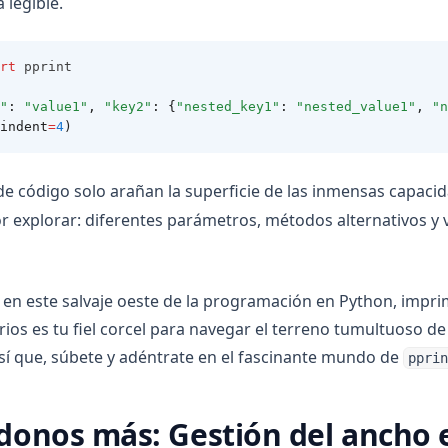
legible.
rt
 pprint
"
:
"value1"
,
"key2"
:
{
"nested_key1"
:
"nested_value1"
,
"n
indent
=
4
)
e código solo arañan la superficie de las inmensas capaci
explorar: diferentes parámetros, métodos alternativos y v
 en este salvaje oeste de la programación en Python, impr
arios es tu fiel corcel para navegar el terreno tumultuoso de
sí que, súbete y adéntrate en el fascinante mundo de
pprin
onos más: Gestión del ancho e