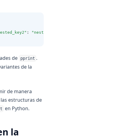
ested_key2"
:
"nested_value2"
}}
dades de
.
pprint
ariantes de la
imir de manera
 las estructuras de
en Python.
t
n la