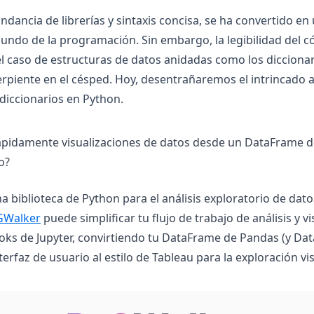
ndancia de librerías y sintaxis concisa, se ha convertido e
mundo de la programación. Sin embargo, la legibilidad del c
l caso de estructuras de datos anidadas como los dicciona
serpiente en el césped. Hoy, desentrañaremos el intrincado 
 diccionarios en Python.
ápidamente visualizaciones de datos desde un DataFrame 
o?
a biblioteca de Python para el análisis exploratorio de dat
(opens in a new tab)
GWalker
puede simplificar tu flujo de trabajo de análisis y v
ks de Jupyter, convirtiendo tu DataFrame de Pandas (y Da
terfaz de usuario al estilo de Tableau para la exploración vis