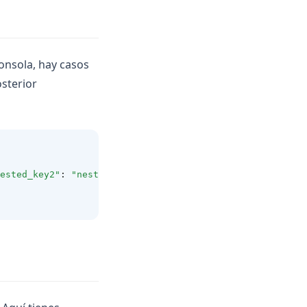
consola, hay casos
sterior
ested_key2"
:
"nested_value2"
}}