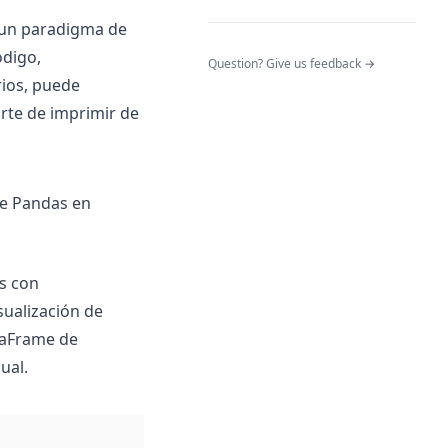
n un paradigma de
ódigo,
(opens in a n
Question? Give us feedback →
rios, puede
arte de imprimir de
de Pandas en
os con
isualización de
taFrame de
ual.
(opens in a new tab)