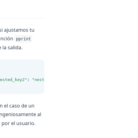
si ajustamos tu
función
pprint
la salida.
ested_key2"
:
"nested_value2"
}}
n el caso de un
ingeniosamente al
 por el usuario.