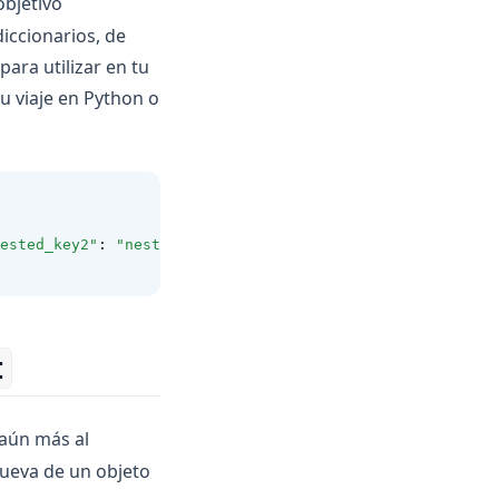
objetivo
iccionarios, de
ara utilizar en tu
 viaje en Python o
ested_key2"
:
"nested_value2"
}}
t
 aún más al
 nueva de un objeto