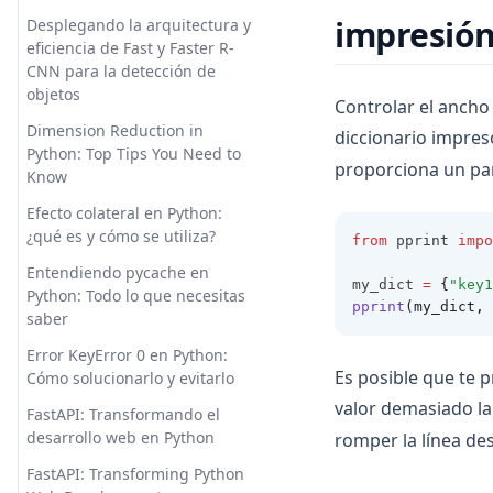
How to Plot a DataFrame using
en tiempo real impulsada por
'Módulo Matplotlib no tiene el
impresión
Desplegando la arquitectura y
Python Pandas
OpenAI GPT-3.5
atributo plot' en Python
eficiencia de Fast y Faster R-
How to Rename Column in
Explorando DB GPT: una
CNN para la detección de
Solving the Issue:
Pandas: Clearly Explained
herramienta de próxima
objetos
'AttributeError: module
Controlar el ancho
generación para el
'matplotlib' has no attribute
How to Use Pandas Mean
Dimension Reduction in
diccionario impres
procesamiento de lenguaje
'plot'
Function
Python: Top Tips You Need to
natural
proporciona un p
Know
Superando el problema
How to Use Pandas Rank
Exploring DB GPT: Next-Gen
'matplotlib está utilizando agg'
Effectively
Efecto colateral en Python:
Tool for Natural Language
¿qué es y cómo se utiliza?
from
 pprint 
impo
Troubleshooting: 'Module
Processing
How to Use Pandas Set Index
Matplotlib Has No Attribute
Entendiendo pycache en
FinGPT: Revolucionando las
How to Use Pandas
my_dict 
=
{
"key1
Plot' in Python
Python: Todo lo que necesitas
finanzas de código abierto con
to_datetime for Data
pprint
(my_dict, 
saber
Troubleshooting:
un enfoque centrado en los
Processing
Matplotlib.pyplot Not Resolved
datos
Error KeyError 0 en Python:
How to Use the Pandas Shift
From Source
Es posible que te 
Cómo solucionarlo y evitarlo
FinGPT: Revolutionizing Open-
Method for Data Analysis: A
valor demasiado la
Tutorial de Animación en
source Finance with Data-
Comprehensive Guide
FastAPI: Transformando el
Matplotlib - Crea
Centric Approach
desarrollo web en Python
romper la línea de
Mastering Time Series
Visualizaciones
Fix 'Conversation Not Found'
Analysis: How to Use Pandas
FastAPI: Transforming Python
Impresionantes