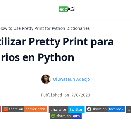
How to Use Pretty Print for Python Dictionaries
lizar Pretty Print para
arios en Python
Name
Oluwaseun Adeojo
Published on
7/6/2023
 tab)
(opens in a new tab)
(opens in a new tab)
(o
(opens in a new tab)
(opens in a new tab)