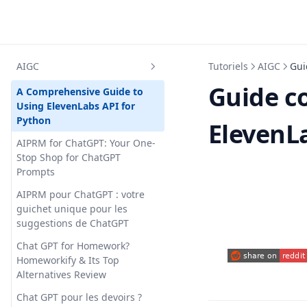
Skip to content
AIGC
Tutoriels
AIGC
Gui
Guide co
A Comprehensive Guide to
Using ElevenLabs API for
Python
ElevenL
AIPRM for ChatGPT: Your One-
Stop Shop for ChatGPT
Prompts
AIPRM pour ChatGPT : votre
guichet unique pour les
suggestions de ChatGPT
Chat GPT for Homework?
Homeworkify & Its Top
(opens in a new
Alternatives Review
Chat GPT pour les devoirs ?