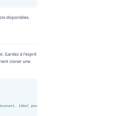
oix disponibles.
. Gardez à l'esprit
mment cloner une
ésonant. Idéal pour les livres audio."
,