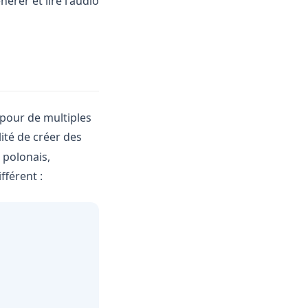
érer et lire l'audio
 pour de multiples
ité de créer des
 polonais,
fférent :