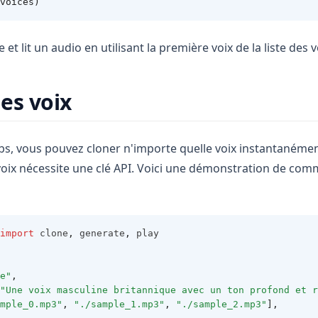
voices)
et lit un audio en utilisant la première voix de la liste des v
es voix
bs, vous pouvez cloner n'importe quelle voix instantanément
voix nécessite une clé API. Voici une démonstration de co
import
 clone
,
 generate
,
 play
e"
,
"Une voix masculine britannique avec un ton profond et r
mple_0.mp3"
, 
"./sample_1.mp3"
, 
"./sample_2.mp3"
],