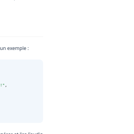
s un exemple :
!"
,