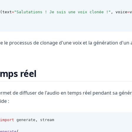
(text
=
"Salutations ! Je suis une voix clonée !"
, voice
=
v
 le processus de clonage d'une voix et la génération d'un a
emps réel
ermet de diffuser de l'audio en temps réel pendant sa génér
de :
import
 generate
,
 stream
enerate
(