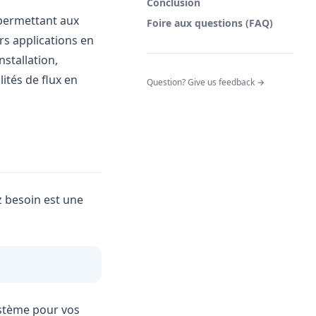
Conclusion
 permettant aux
Foire aux questions (FAQ)
rs applications en
nstallation,
lités de flux en
(opens in a n
Question? Give us feedback →
z besoin est une
stème pour vos