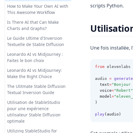
scripts Python.
How to Make Your Own AI with
This Awesome Workflow
Is There AI that Can Make
Utilisatio
Charts and Graphs?
Le Guide Ultime d'Inversion
Textuelle de Stable Diffusion
Une fois installée,
Leonardo AI vs Midjourney :
Faites le bon choix
from
 elevenlabs 
Leonardo AI vs Midjourney:
Make the Right Choice
audio 
=
generate
  text
=
"Bonjour 
The Ulitmate Stable Diffusion
  voice
=
"Robert"
Textual Inversion Guide
  model
=
"eleven_
Utilisation de StableStudio
)
pour une expérience
utilisateur Stable Diffusion
play
(audio)
optimale
Utilizing StableStudio for