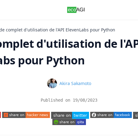
de complet d'utilisation de l'API ElevenLabs pour Python
mplet d'utilisation de l'A
abs pour Python
Name
Akira Sakamoto
Published on
19/08/2023
 tab)
(opens in a new tab)
(opens in a new tab)
(o
(opens in a new tab)
(opens in a new tab)