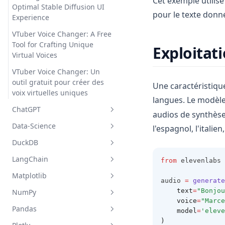
Cet exemple utilise
Optimal Stable Diffusion UI
pour le texte donn
Experience
VTuber Voice Changer: A Free
Tool for Crafting Unique
Exploitat
Virtual Voices
VTuber Voice Changer: Un
outil gratuit pour créer des
Une caractéristiqu
voix virtuelles uniques
langues. Le modèl
ChatGPT
audios de synthèse 
Data-Science
An Advanced Guide: How To
l'espagnol, l'italie
Use ChatGPT API In Python
DuckDB
Analytics Engineer 101: Job
AutoGPTQ : un package de
Description, Salary & More
LangChain
Comment utiliser DuckDB et
from
 elevenlabs 
quantification d'LLMs convivial
Best Places to Find Pulibc
Pandas pour l'analyse de
Matplotlib
Commencez avec les
audio 
=
generate
AutoGPTQ: An User-friendly
Datasets for Your Projects:
données
chargeurs de documents
    text
=
"Bonjou
NumPy
LLMs Quantization Package
2023 Edition
Comment créer rapidement
How to Use DuckDB and
LangChain : un guide étape
    voice
=
"Marce
plusieurs graphiques linéaires
Pandas
Can Chat GPT Create Charts?
Business Intelligence
Pandas for Data Analysis
par étape
NumPy vs Pandas : Expliquer
    model
=
'eleve
avec Matplotlib
Yes and How
Engineer: Role,
la différence en termes
)