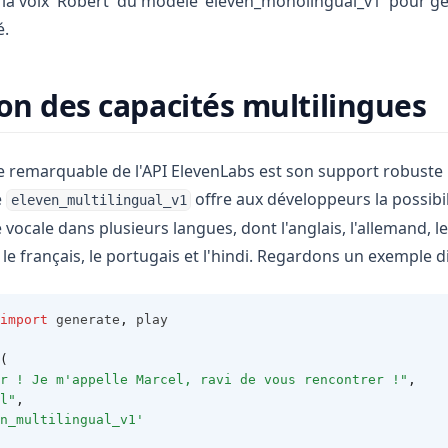
 la voix 'Robert' du modèle 'eleven_monolingual_v1' pour gén
é.
ion des capacités multilingues
e remarquable de l'API ElevenLabs est son support robuste
e
offre aux développeurs la possibil
eleven_multilingual_v1
vocale dans plusieurs langues, dont l'anglais, l'allemand, le
n, le français, le portugais et l'hindi. Regardons un exemple di
import
 generate
,
 play
(
r ! Je m'appelle Marcel, ravi de vous rencontrer !"
,
l"
,
n_multilingual_v1'