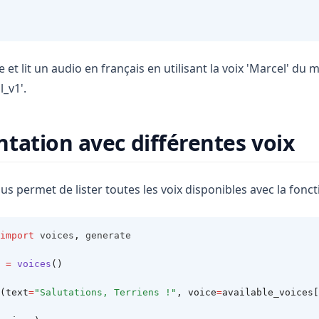
et lit un audio en français en utilisant la voix 'Marcel' du 
l_v1'.
tation avec différentes voix
us permet de lister toutes les voix disponibles avec la fonc
import
 voices
,
 generate
 
=
voices
()
(text
=
"Salutations, Terriens !"
, voice
=
available_voices[