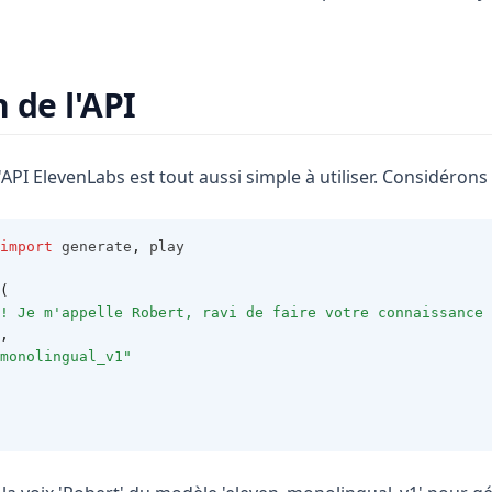
n de l'API
 l'API ElevenLabs est tout aussi simple à utiliser. Considéron
import
 generate
,
 play
(
! Je m'appelle Robert, ravi de faire votre connaissance 
,
monolingual_v1"