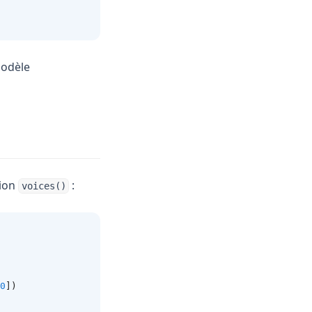
modèle
tion
:
voices()
0
])