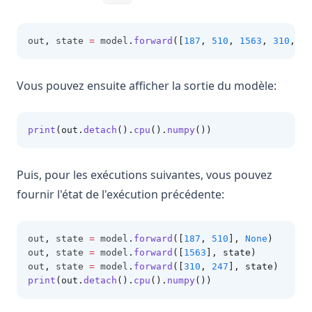
out
,
 state 
=
 model
.
forward
([
187
, 
510
, 
1563
, 
310
, 
24
Vous pouvez ensuite afficher la sortie du modèle:
print
(out.
detach
().
cpu
().
numpy
())
Puis, pour les exécutions suivantes, vous pouvez
fournir l'état de l'exécution précédente:
out
,
 state 
=
 model
.
forward
([
187
, 
510
], 
None
)
out
,
 state 
=
 model
.
forward
([
1563
], state)
out
,
 state 
=
 model
.
forward
([
310
, 
247
], state)
print
(out.
detach
().
cpu
().
numpy
())