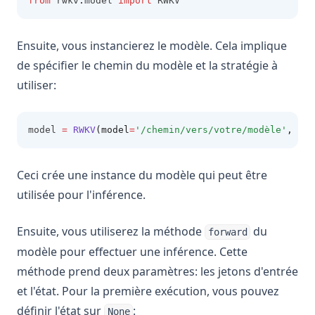
from
 rwkv
.
model 
import
 RWKV
Ensuite, vous instancierez le modèle. Cela implique
de spécifier le chemin du modèle et la stratégie à
utiliser:
model 
=
RWKV
(model
=
'/chemin/vers/votre/modèle'
, str
Ceci crée une instance du modèle qui peut être
utilisée pour l'inférence.
Ensuite, vous utiliserez la méthode
du
forward
modèle pour effectuer une inférence. Cette
méthode prend deux paramètres: les jetons d'entrée
et l'état. Pour la première exécution, vous pouvez
définir l'état sur
:
None