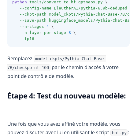
python
tools/convert_to_hf_gptneox.py
 \
--config-name
EleutherAI/pythia-6.9b-deduped
 \
--ckpt-path
model_ckpts/Pythia-Chat-Base-7B/chec
--save-path
huggingface_models/Pythia-Chat-Base-
--n-stages
4
 \
--n-layer-per-stage
8
 \
--fp16
Remplacez
model_ckpts/Pythia-Chat-Base-
par le chemin d'accès à votre
7B/checkpoint_100
point de contrôle de modèle.
Étape 4: Test du nouveau modèle:
Une fois que vous avez affiné votre modèle, vous
pouvez discuter avec lui en utilisant le script
:
bot.py