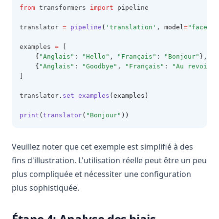
from
 transformers 
import
 pipeline
translator 
=
pipeline
(
'translation'
, model
=
"faceboo
examples 
=
 [
{
"Anglais"
:
"Hello"
,
"Français"
:
"Bonjour"
},
{
"Anglais"
:
"Goodbye"
,
"Français"
:
"Au revoir"
}
]
translator
.
set_examples
(examples)
print
(
translator
(
"Bonjour"
))
Veuillez noter que cet exemple est simplifié à des
fins d'illustration. L'utilisation réelle peut être un peu
plus compliquée et nécessiter une configuration
plus sophistiquée.
Étape 4: Analyse des biais