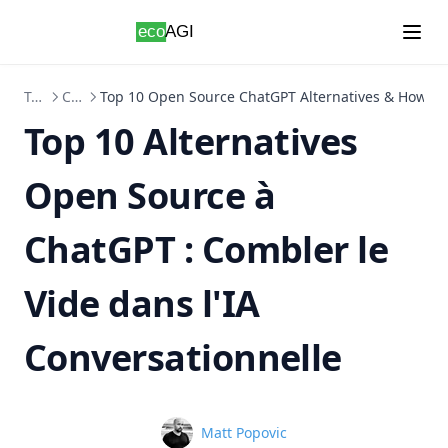
Skip to content
Tutoriels
ChatGPT
Top 10 Open Source ChatGPT Alternatives & How t
Top 10 Alternatives
Open Source à
ChatGPT : Combler le
Vide dans l'IA
Conversationnelle
Name
Matt Popovic