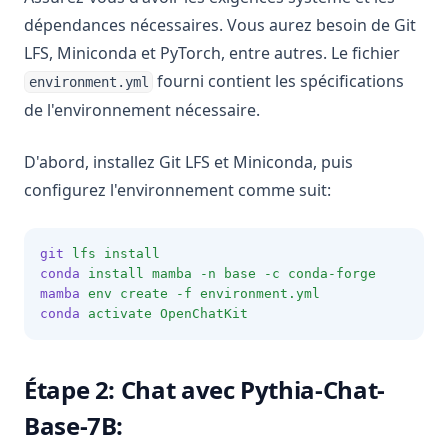
dépendances nécessaires. Vous aurez besoin de Git
LFS, Miniconda et PyTorch, entre autres. Le fichier
fourni contient les spécifications
environment.yml
de l'environnement nécessaire.
D'abord, installez Git LFS et Miniconda, puis
configurez l'environnement comme suit:
git
lfs
install
conda
install
mamba
-n
base
-c
conda-forge
mamba
env
create
-f
environment.yml
conda
activate
OpenChatKit
Étape 2: Chat avec Pythia-Chat-
Base-7B: