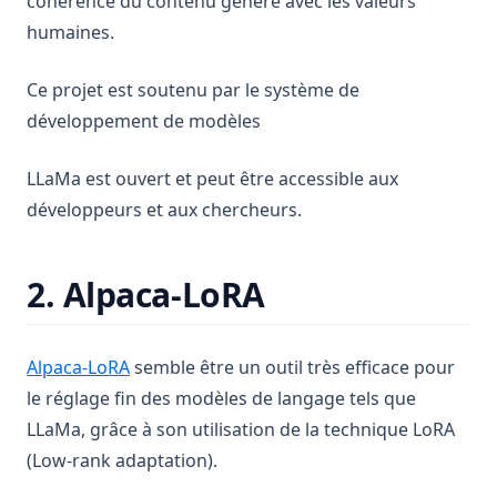
cohérence du contenu généré avec les valeurs
humaines.
Ce projet est soutenu par le système de
développement de modèles
LLaMa est ouvert et peut être accessible aux
développeurs et aux chercheurs.
2. Alpaca-LoRA
(opens in a new tab)
Alpaca-LoRA
semble être un outil très efficace pour
le réglage fin des modèles de langage tels que
LLaMa, grâce à son utilisation de la technique LoRA
(Low-rank adaptation).