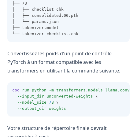
├── 7B
│   ├── checklist.chk
│   ├── consolidated.00.pth
│   └── params.json
├── tokenizer.model
└── tokenizer_checklist.chk
Convertissez les poids d'un point de contrôle
PyTorch à un format compatible avec les
transformers en utilisant la commande suivante:
cog
run
python
-m
transformers.models.llama.convert
--input_dir
unconverted-weights
 \
--model_size
7
B
 \
--output_dir
weights
Votre structure de répertoire finale devrait
ressembler à ceci: