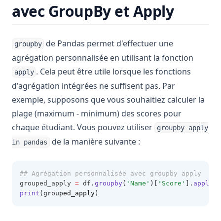
avec GroupBy et Apply
de Pandas permet d'effectuer une
groupby
agrégation personnalisée en utilisant la fonction
. Cela peut être utile lorsque les fonctions
apply
d'agrégation intégrées ne suffisent pas. Par
exemple, supposons que vous souhaitiez calculer la
plage (maximum - minimum) des scores pour
chaque étudiant. Vous pouvez utiliser
groupby apply
de la manière suivante :
in pandas
## Agrégation personnalisée avec groupby apply
grouped_apply 
=
 df
.
groupby
(
'Name'
)
[
'Score'
]
.
apply
(
l
print
(grouped_apply)