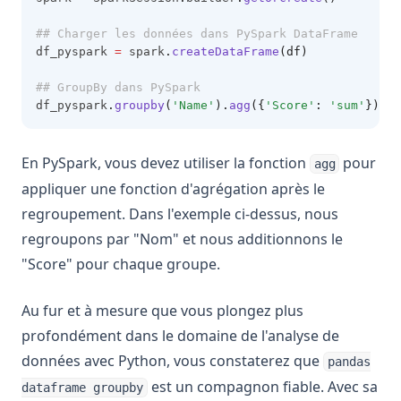
## Charger les données dans PySpark DataFrame
df_pyspark 
=
 spark
.
createDataFrame
(df)
## GroupBy dans PySpark
df_pyspark
.
groupby
(
'Name'
).
agg
({
'Score'
: 
'sum'
}).
sh
En PySpark, vous devez utiliser la fonction
pour
agg
appliquer une fonction d'agrégation après le
regroupement. Dans l'exemple ci-dessus, nous
regroupons par "Nom" et nous additionnons le
"Score" pour chaque groupe.
Au fur et à mesure que vous plongez plus
profondément dans le domaine de l'analyse de
données avec Python, vous constaterez que
pandas
est un compagnon fiable. Avec sa
dataframe groupby