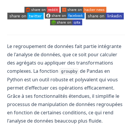
Spatial Data and Generative AI
Resolving 'No Module Named in Pandas' Error: Detailed
(opens in a new tab)
(opens in a new tab)
Guide
(opens in a new tab)
(opens in a new tab)
(opens in a new tab)
(opens in a new tab)
Résolution de l'erreur 'No Module Named in Pandas' :
Guide détaillé
Sort Pandas DataFrame: Examples and Tips
Le regroupement de données fait partie intégrante
Sorting Pandas DataFrame by Index
de l'analyse de données, que ce soit pour calculer
des agrégats ou appliquer des transformations
Tri du DataFrame Pandas : Exemples et Astuces
complexes. La fonction
de Pandas en
groupby
Trier les données d'un DataFrame Pandas par indice
Python est un outil robuste et polyvalent qui vous
Tutoriel sur pandas read_csv(): Importer les données
permet d'effectuer ces opérations efficacement.
comme un pro
Grâce à ses fonctionnalités étendues, il simplifie le
Unpacking Lists in Pandas Columns: Comprehensive Guide
processus de manipulation de données regroupées
Using DataFrame.loc to Access and Manipulate Data in
en fonction de certaines conditions, ce qui rend
Pandas
l'analyse de données beaucoup plus fluide.
Utilisation de DataFrame.loc pour accéder et manipuler les
données dans Pandas