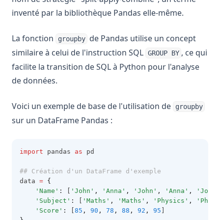
inventé par la bibliothèque Pandas elle-même.
La fonction
de Pandas utilise un concept
groupby
similaire à celui de l'instruction SQL
, ce qui
GROUP BY
facilite la transition de SQL à Python pour l'analyse
de données.
Voici un exemple de base de l'utilisation de
groupby
sur un DataFrame Pandas :
import
 pandas 
as
 pd
## Création d'un DataFrame d'exemple
data 
=
{
'Name'
:
 [
'John'
,
'Anna'
,
'John'
,
'Anna'
,
'John'
'Subject'
:
 [
'Maths'
,
'Maths'
,
'Physics'
,
'Physi
'Score'
:
 [
85
,
90
,
78
,
88
,
92
,
95
]