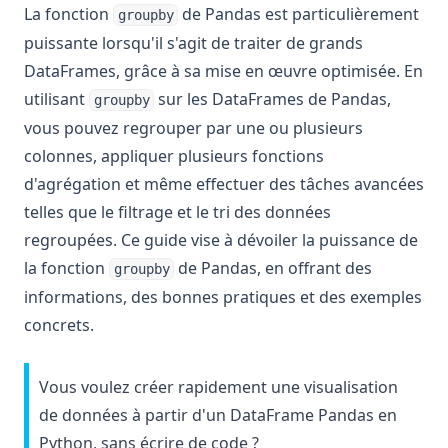
La fonction
de Pandas est particulièrement
groupby
Utilisation de la fonction moyenne de Pandas
puissante lorsqu'il s'agit de traiter de grands
Visualisation avec Pandas : un tutoriel étape par étape
DataFrames, grâce à sa mise en œuvre optimisée. En
fixing-pandas-mask-error
utilisant
sur les DataFrames de Pandas,
groupby
vous pouvez regrouper par une ou plusieurs
colonnes, appliquer plusieurs fonctions
d'agrégation et même effectuer des tâches avancées
telles que le filtrage et le tri des données
regroupées. Ce guide vise à dévoiler la puissance de
la fonction
de Pandas, en offrant des
groupby
informations, des bonnes pratiques et des exemples
concrets.
Vous voulez créer rapidement une visualisation
de données à partir d'un DataFrame Pandas en
Python, sans écrire de code ?