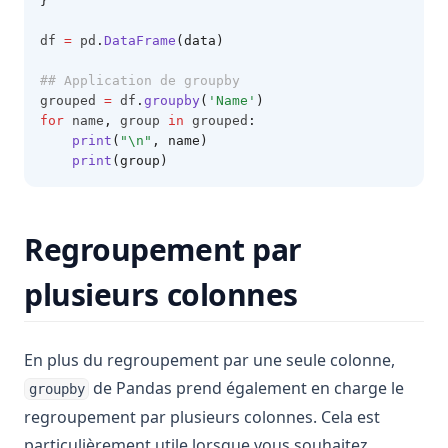
}
df 
=
 pd
.
DataFrame
(data)
## Application de groupby
grouped 
=
 df
.
groupby
(
'Name'
)
for
 name
,
 group 
in
 grouped
:
print
(
"\n"
, name)
print
(group)
Regroupement par
plusieurs colonnes
En plus du regroupement par une seule colonne,
de Pandas prend également en charge le
groupby
regroupement par plusieurs colonnes. Cela est
particulièrement utile lorsque vous souhaitez