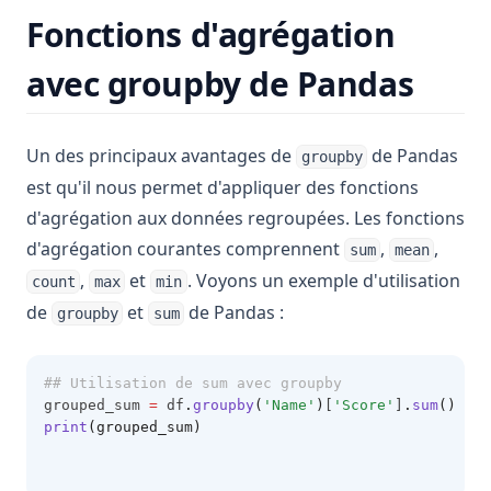
Fonctions d'agrégation
avec groupby de Pandas
Un des principaux avantages de
de Pandas
groupby
est qu'il nous permet d'appliquer des fonctions
d'agrégation aux données regroupées. Les fonctions
d'agrégation courantes comprennent
,
,
sum
mean
,
et
. Voyons un exemple d'utilisation
count
max
min
de
et
de Pandas :
groupby
sum
## Utilisation de sum avec groupby
grouped_sum 
=
 df
.
groupby
(
'Name'
)
[
'Score'
]
.
sum
()
print
(grouped_sum)