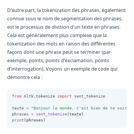
DataFrames à l'aide de SQL
D'autre part, la tokenization des phrases, également
Pandasql - Python Package for Querying DataFrames Using
connue sous le nom de segmentation des phrases,
SQL
est le processus de division d'un texte en phrases.
Python Vector Database: The Best Databases and Tools for
Spatial Data and Generative AI
Cela est généralement plus complexe que la
tokenization des mots en raison des différentes
Resolving 'No Module Named in Pandas' Error: Detailed
Guide
façons dont une phrase peut se terminer (par
exemple, points, points d'exclamation, points
Résolution de l'erreur 'No Module Named in Pandas' :
Guide détaillé
d'interrogation). Voyons un exemple de code qui
démontre cela :
Sort Pandas DataFrame: Examples and Tips
Sorting Pandas DataFrame by Index
Tri du DataFrame Pandas : Exemples et Astuces
from
 nltk
.
tokenize 
import
 sent_tokenize
Trier les données d'un DataFrame Pandas par indice
texte 
=
"Bonjour le monde. C'est bien de te voir. M
phrases 
=
sent_tokenize
(texte)
Tutoriel sur pandas read_csv(): Importer les données
print
(phrases)
comme un pro
Unpacking Lists in Pandas Columns: Comprehensive Guide