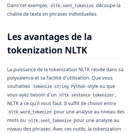
Dans cet exemple,
découpe la
nltk.sent_tokenize
Using DataFrame.loc to Access and Manipulate Data in
chaîne de texte en phrases individuelles.
Pandas
Utilisation de DataFrame.loc pour accéder et manipuler les
données dans Pandas
Les avantages de la
Utilisation de la fonction moyenne de Pandas
tokenization NLTK
Visualisation avec Pandas : un tutoriel étape par étape
fixing-pandas-mask-error
La puissance de la tokenization NLTK réside dans sa
polyvalence et sa facilité d'utilisation. Que vous
souhaitiez
-style ou que
tokenize string Python
vous ayez besoin d'un
,
nltk sentence tokenizer
NLTK a ce qu'il vous faut. Il suffit de choisir entre
pour une analyse au niveau des
nltk.word_tokenize
mots ou
pour une analyse au
nltk.sent_tokenize
niveau des phrases. Avec ces outils, la tokenization