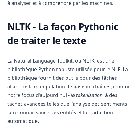
How to Use Pandas Mean Function
à analyser et à comprendre par les machines.
How to Use Pandas Rank Effectively
How to Use Pandas Set Index
NLTK - La façon Pythonic
How to Use Pandas to_datetime for Data Processing
de traiter le texte
How to Use the Pandas Shift Method for Data Analysis: A
Comprehensive Guide
Mastering Time Series Analysis: How to Use Pandas
La Natural Language Toolkit, ou NLTK, est une
Resample
bibliothèque Python robuste utilisée pour le NLP. La
Maîtriser l'analyse des séries temporelles : comment
bibliothèque fournit des outils pour des tâches
utiliser Pandas Resample
allant de la manipulation de base de chaînes, comme
Modin: Accélération de Python Pandas
notre focus d'aujourd'hui -
la tokenization
, à des
Modin: Python Pandas Speed Up
tâches avancées telles que l'analyse des sentiments,
la reconnaissance des entités et la traduction
Méthode to_sql() de Pandas : Conseils pour écrire du SQL
efficacement
automatique.
Optimizing SQL Queries in Pandas: Pandas to SQL Made
Easy!