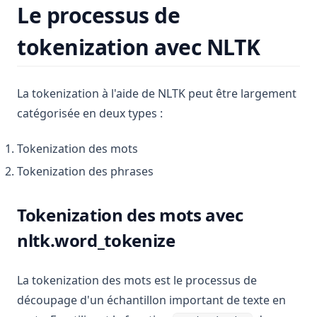
Le processus de
Pandas 2.0 : Nouvelles fonctionnalités que vous devez
connaître
tokenization avec NLTK
Pandas 2.0: New Features that You Must Know
Pandas Add Column to Dataframe: Easy Tutorials
La tokenization à l'aide de NLTK peut être largement
Pandas Crosstab : Créer des tables de tabulation croisée
catégorisée en deux types :
simples en Python
Pandas Crosstab: Create Simple Cross Tabulation Tables in
Tokenization des mots
Python
Tokenization des phrases
Pandas Dataframe: Basic Operations for Beginners
Pandas Dataframe: opérations de base pour les débutants
Tokenization des mots avec
Pandas Plot Histogram: Create and Customize Histograms
nltk.word_tokenize
in Python
Pandas Reorder Columns: Efficient DataFrame
Manipulation Techniques
La tokenization des mots est le processus de
découpage d'un échantillon important de texte en
Pandas Réorganiser les colonnes: Techniques efficaces de