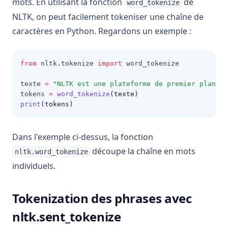
manipulation de DataFrame
mots. En utilisant la fonction
de
word_tokenize
NLTK, on peut facilement tokeniser une chaîne de
Pandas Traçage Histogramme : Créer et Personnaliser des
Histogrammes en Python
caractères en Python. Regardons un exemple :
Pandas Typage : meilleures pratiques pour un code
efficace et maintenable
from
 nltk
.
tokenize 
import
 word_tokenize
Pandas Typing: Best Practices for Efficient and
Maintainable Code
texte 
=
"NLTK est une plateforme de premier plan po
tokens 
=
word_tokenize
(texte)
Pandas Unstack : Explication claire
print
(tokens)
Pandas Unstack: Clearly Explained
Pandas Visulziation: A Step-by-Step Tutorial
Dans l'exemple ci-dessus, la fonction
Pandas Where: Exploiter la puissance de Pandas pour
découpe la chaîne en mots
nltk.word_tokenize
gérer les valeurs nulles
individuels.
Pandas Where: Harnessing the Power of Pandas to Manage
Null Values
Tokenization des phrases avec
Pandas read_csv() Tutorial: Import Data Like a Pro
nltk.sent_tokenize
Pandasql - Package Python pour interroger des