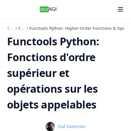
Skip to content
Tutoriels
Python
Functools Python: Higher-Order Functions & Operat
Functools Python:
Fonctions d'ordre
supérieur et
opérations sur les
objets appelables
Name
Olaf Källström