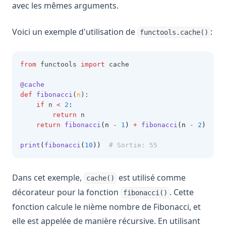
avec les mêmes arguments.
Voici un exemple d'utilisation de
:
functools.cache()
from
 functools 
import
 cache
@cache
def
fibonacci
(
n
):
if
 n 
<
2
:
return
 n
return
fibonacci
(n 
-
1
)
+
fibonacci
(n 
-
2
)
print
(
fibonacci
(
10
))
# Sortie: 55
Dans cet exemple,
est utilisé comme
cache()
décorateur pour la fonction
. Cette
fibonacci()
fonction calcule le nième nombre de Fibonacci, et
elle est appelée de manière récursive. En utilisant