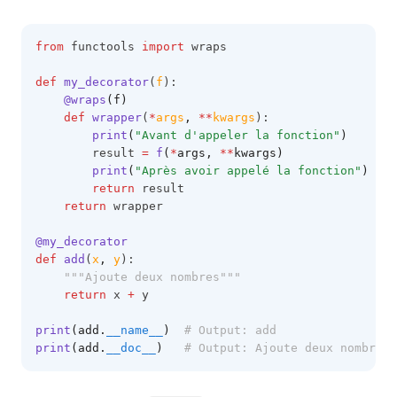
from
 functools 
import
 wraps
def
my_decorator
(
f
):
@wraps
(f)
def
wrapper
(
*
args
,
**
kwargs
):
print
(
"Avant d'appeler la fonction"
)
        result 
=
f
(
*
args, 
**
kwargs)
print
(
"Après avoir appelé la fonction"
)
return
 result
return
 wrapper
@my_decorator
def
add
(
x
,
y
):
"""Ajoute deux nombres"""
return
 x 
+
 y
print
(add.
__name__
)
# Output: add
print
(add.
__doc__
)
# Output: Ajoute deux nombres