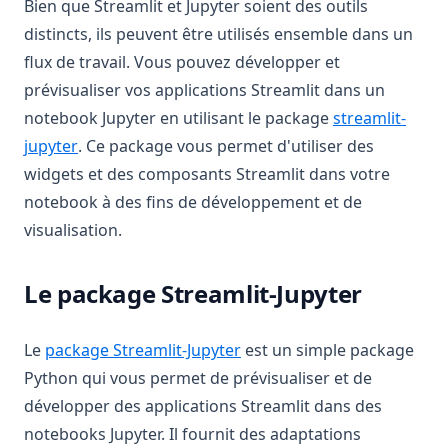
Bien que Streamlit et Jupyter soient des outils
distincts, ils peuvent être utilisés ensemble dans un
flux de travail. Vous pouvez développer et
prévisualiser vos applications Streamlit dans un
notebook Jupyter en utilisant le package
streamlit-
(opens in a new tab)
jupyter
. Ce package vous permet d'utiliser des
widgets et des composants Streamlit dans votre
notebook à des fins de développement et de
visualisation.
Le package Streamlit-Jupyter
(opens in a new tab)
Le
package Streamlit-Jupyter
est un simple package
Python qui vous permet de prévisualiser et de
développer des applications Streamlit dans des
notebooks Jupyter. Il fournit des adaptations