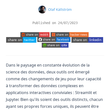
Name
Olaf Källström
Published on
24/07/2023
(opens in a new tab)
(opens in a new tab)
(opens in a new tab)
(opens in a new tab)
(opens in a new tab)
(opens in a new tab)
Dans le paysage en constante évolution de la
science des données, deux outils ont émergé
comme des changements de jeu pour leur capacité
à transformer des données complexes en
applications interactives conviviales : Streamlit et
Jupyter. Bien qu'ils soient des outils distincts, chacun
ayant ses propres forces uniques, ils peuvent être