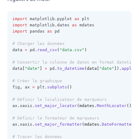
import
 matplotlib
.
pyplot 
as
 plt
import
 matplotlib
.
dates 
as
 mdates
import
 pandas 
as
 pd
# Charger les données
data 
=
 pd
.
read_csv
(
"data.csv"
)
# Convertir la colonne de dates en format datetime 
data
[
"date"
]
=
 pd
.
to_datetime
(data[
"date"
]).
apply
(m
# Créer le graphique
fig
,
 ax 
=
 plt
.
subplots
()
# Définir le localisateur de marqueurs
ax
.
xaxis
.
set_major_locator
(mdates.
MonthLocator
())
# Définir le formateur de marqueurs
ax
.
xaxis
.
set_major_formatter
(mdates.
DateFormatter
(
"
# Tracer les données