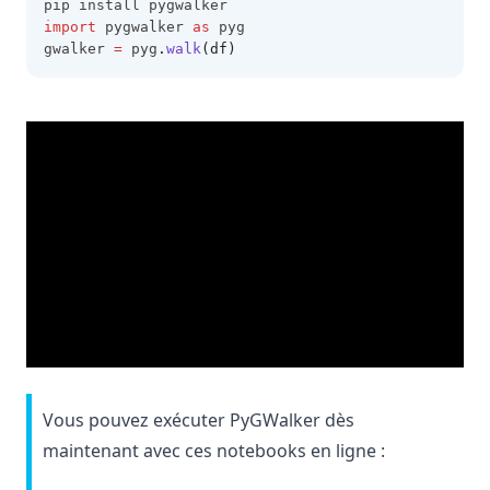
pip install pygwalker
import
 pygwalker 
as
 pyg
gwalker 
=
 pyg
.
walk
(df)
Vous pouvez exécuter PyGWalker dès
maintenant avec ces notebooks en ligne :