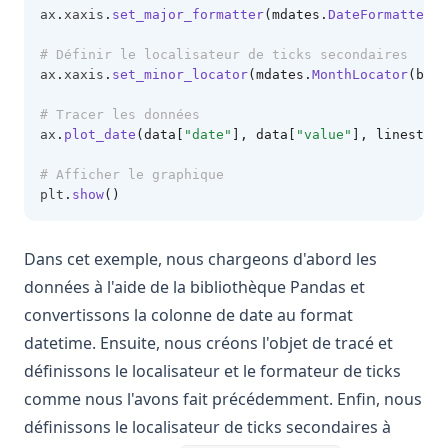
ax
.
xaxis
.
set_major_formatter
(mdates.
DateFormatter
(
"
# Définir le localisateur de ticks secondaires
ax
.
xaxis
.
set_minor_locator
(mdates.
MonthLocator
(bymo
# Tracer les données
ax
.
plot_date
(data[
"date"
], data[
"value"
], linestyle
# Afficher le graphique
plt
.
show
()
Dans cet exemple, nous chargeons d'abord les
données à l'aide de la bibliothèque Pandas et
convertissons la colonne de date au format
datetime. Ensuite, nous créons l'objet de tracé et
définissons le localisateur et le formateur de ticks
comme nous l'avons fait précédemment. Enfin, nous
définissons le localisateur de ticks secondaires à