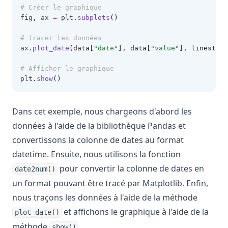
# Créer le graphique
fig
,
 ax 
=
 plt
.
subplots
()
# Tracer les données
ax
.
plot_date
(data[
"date"
], data[
"value"
], linestyle
# Afficher le graphique
plt
.
show
()
Dans cet exemple, nous chargeons d'abord les
données à l'aide de la bibliothèque Pandas et
convertissons la colonne de dates au format
datetime. Ensuite, nous utilisons la fonction
pour convertir la colonne de dates en
date2num()
un format pouvant être tracé par Matplotlib. Enfin,
nous traçons les données à l'aide de la méthode
et affichons le graphique à l'aide de la
plot_date()
méthode
.
show()