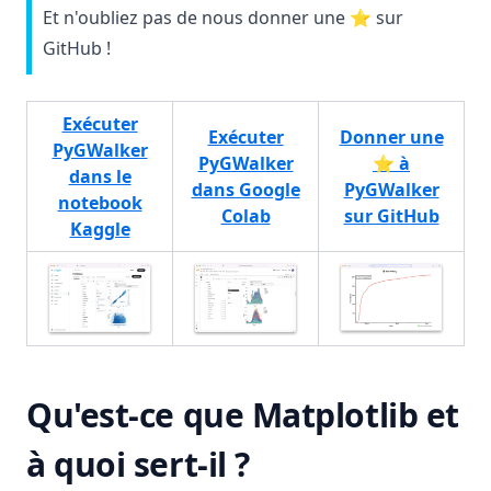
Et n'oubliez pas de nous donner une ⭐️ sur
GitHub !
Exécuter
Exécuter
Donner une
PyGWalker
PyGWalker
⭐️ à
dans le
dans Google
PyGWalker
notebook
(opens in a new tab)
(opens
Colab
sur GitHub
(opens in a new tab)
Kaggle
(opens in a 
(opens in a new tab)
(opens in a new tab)
Qu'est-ce que Matplotlib et
à quoi sert-il ?