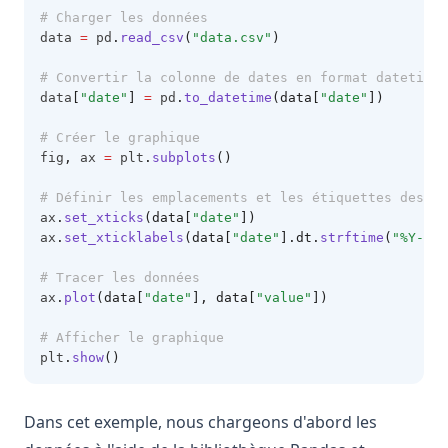
# Charger les données
data 
=
 pd
.
read_csv
(
"data.csv"
)
# Convertir la colonne de dates en format datetime
data
[
"date"
]
=
 pd
.
to_datetime
(data[
"date"
])
# Créer le graphique
fig
,
 ax 
=
 plt
.
subplots
()
# Définir les emplacements et les étiquettes des ma
ax
.
set_xticks
(data[
"date"
])
ax
.
set_xticklabels
(data[
"date"
].dt.
strftime
(
"%Y-%m"
# Tracer les données
ax
.
plot
(data[
"date"
], data[
"value"
])
# Afficher le graphique
plt
.
show
()
Dans cet exemple, nous chargeons d'abord les