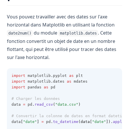
Vous pouvez travailler avec des dates sur l'axe
horizontal dans Matplotlib en utilisant la fonction
du module
. Cette
date2num()
matplotlib.dates
fonction convertit un objet de date en un nombre
flottant, qui peut être utilisé pour tracer des dates
sur l'axe horizontal.
import
 matplotlib
.
pyplot 
as
 plt
import
 matplotlib
.
dates 
as
 mdates
import
 pandas 
as
 pd
# Charger les données
data 
=
 pd
.
read_csv
(
"data.csv"
)
# Convertir la colonne de dates en format datetime 
data
[
"date"
]
=
 pd
.
to_datetime
(data[
"date"
]).
apply
(m