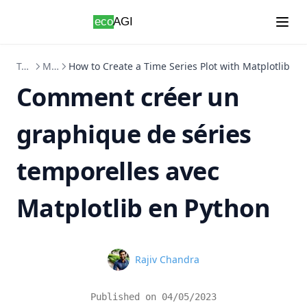
Skip to content
Tutoriels
Matplotlib
How to Create a Time Series Plot with Matplotlib in
Comment créer un
graphique de séries
temporelles avec
Matplotlib en Python
Name
Rajiv Chandra
Published on
04/05/2023