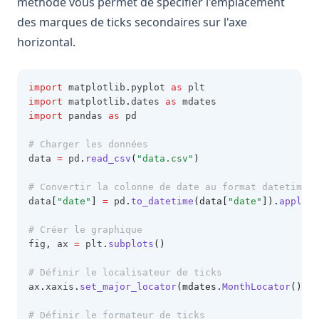
méthode vous permet de spécifier l'emplacement
des marques de ticks secondaires sur l'axe
horizontal.
import
 matplotlib
.
pyplot 
as
 plt
import
 matplotlib
.
dates 
as
 mdates
import
 pandas 
as
 pd
# Charger les données
data 
=
 pd
.
read_csv
(
"data.csv"
)
# Convertir la colonne de date au format datetime e
data
[
"date"
]
=
 pd
.
to_datetime
(data[
"date"
]).
apply
(m
# Créer le graphique
fig
,
 ax 
=
 plt
.
subplots
()
# Définir le localisateur de ticks
ax
.
xaxis
.
set_major_locator
(mdates.
MonthLocator
())
# Définir le formateur de ticks