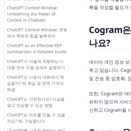
Experience
록을 작성할 필요가
ChatGPT Context Window:
VTuber Voice Changer: A Free
Unleashing the Power of
Tool for Crafting Unique
Context in Chatbots
Virtual Voices
Cogram
ChatGPT Context Window: 챗봇
VTuber 음성 변경기: 독특한 가상
에서 맥락의 힘을 발휘하라
나요?
음성 제작을 위한 무료 도구
ChatGPT as an Effective PDF
궁극의 스테이블 디퓨전 텍스트
Summarizer: A Detailed Guide
역전 가이드
ChatGPT가 어떻게 작동하는가:
데이터 개인 정보 보
숙제에 대한 대화형 GPT?
대형 언어 모델 상세히 설명하기
루고 있습니다. Co
Homeworkify 및 최고의 대안 리
ChatGPT는 사용자 대화에서 학
및 전송 중 암호화,
뷰
습할까? AI 학습 및 문맥 기억의
안정적인 Stable Diffusion UI 경
해결
또한, Cogram은
험을 위한 StableStudio 활용 방
ChatGPT는 안전한가요? 사실을
법
유하지 않으며 서비스
알고 안심할 수 있는 방법
신하고 Cogram을
이 멋진 워크플로우로 자체 AI를
ChatGPT는 차트를 만들 수 있을
만드는 방법
까요? 예, 가능합니다
차트와 그래프를 만들 수 있는 인
ChatGPT를 사용한 Python 코딩