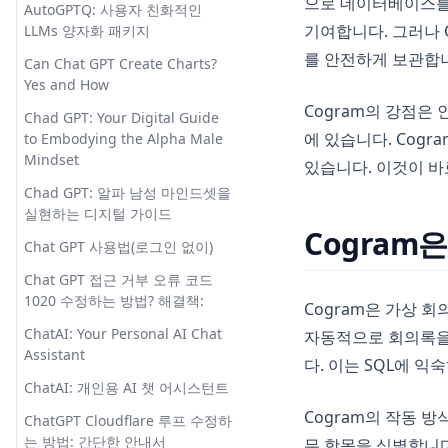
으로 데이터베이스를 
Semantic Search
AutoGPTQ: 사용자 친화적인
기여합니다. 그러나 
LLMs 양자화 패키지
DragGAN AI Photo Editor: The
를 안전하게 보관합
Future of Image Editing
Can Chat GPT Create Charts?
Yes and How
DragGAN AI 포토 에디터: 이미
Cogram의 강점은
지 편집의 미래
Chad GPT: Your Digital Guide
에 있습니다. Cog
to Embodying the Alpha Male
How to Make Your Own AI with
Mindset
있습니다. 이것이 바
This Awesome Workflow
Chad GPT: 알파 남성 마인드셋을
Is There AI that Can Make
실현하는 디지털 가이드
Charts and Graphs?
Cogram
Chat GPT 사용법(로그인 없이)
Leonardo AI vs Midjourney:
Make the Right Choice
Chat GPT 접근 거부 오류 코드
1020 수정하는 방법? 해결책:
Cogram은 가상 
Leonardo AI 대 Midjourney: 올
바른 선택을하세요
ChatAI: Your Personal AI Chat
자동적으로 회의록을
Assistant
The Ulitmate Stable Diffusion
다. 이는 SQL에 
Textual Inversion Guide
ChatAI: 개인용 AI 챗 어시스턴트
Cogram의 작동 
Utilizing StableStudio for
ChatGPT Cloudflare 루프 수정하
Optimal Stable Diffusion UI
는 방법: 간단한 안내서
무 항목을 식별합니다