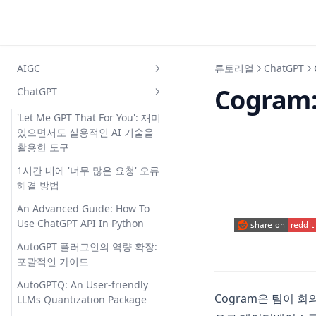
Skip to content
AIGC
튜토리얼
ChatGPT
Cogra
ChatGPT
A Comprehensive Guide to
Using ElevenLabs API for
'Let Me GPT That For You': 재미
Python
있으면서도 실용적인 AI 기술을
AIPRM for ChatGPT: Your One-
활용한 도구
Stop Shop for ChatGPT
1시간 내에 '너무 많은 요청' 오류
Prompts
해결 방법
Chat GPT for Homework?
An Advanced Guide: How To
Homeworkify & Its Top
Use ChatGPT API In Python
Alternatives Review
(opens in a new
AutoGPT 플러그인의 역량 확장:
ChatGPT를 위한 AIPRM:
포괄적인 가이드
ChatGPT 프롬프트의 원스톱 샵
AutoGPTQ: An User-friendly
Deciphering Pinecone AI:
Cogram은 팀이 회
LLMs Quantization Package
Unlocking the Potential of