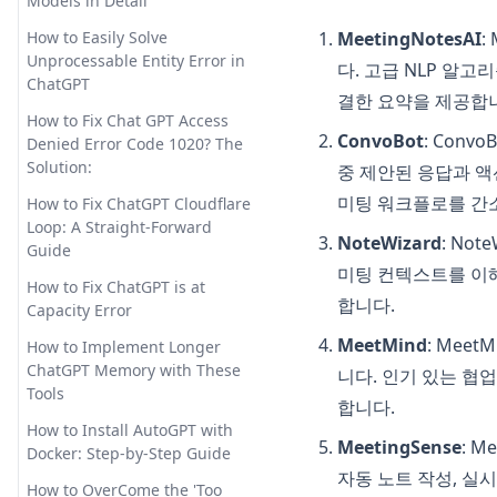
Models in Detail
How to Easily Solve
MeetingNotesAI
:
Unprocessable Entity Error in
다. 고급 NLP 알
ChatGPT
결한 요약을 제공합
How to Fix Chat GPT Access
ConvoBot
: Con
Denied Error Code 1020? The
Solution:
중 제안된 응답과 
미팅 워크플로를 간
How to Fix ChatGPT Cloudflare
Loop: A Straight-Forward
NoteWizard
: No
Guide
미팅 컨텍스트를 이
How to Fix ChatGPT is at
합니다.
Capacity Error
MeetMind
: Mee
How to Implement Longer
ChatGPT Memory with These
니다. 인기 있는 협
Tools
합니다.
How to Install AutoGPT with
MeetingSense
: 
Docker: Step-by-Step Guide
자동 노트 작성, 실
How to OverCome the 'Too