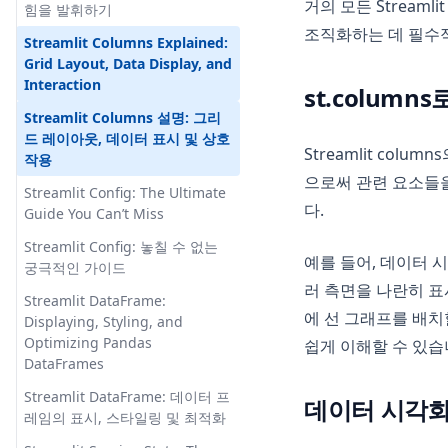
활용하기: 포괄적인 가이드
거의 모든 Strea
How to Drop a Column in
힘을 발휘하기
Modin: Python Pandas 속도 향
Cogram: 최고의 인공지능 기반
Pandas DataFrame
조직화하는 데 필수
Matplotlib으로 데이터프레임을
상
Streamlit Columns Explained:
회의록 도구
위한 멋진 플롯 만들기
How to Export Pandas
Grid Layout, Data Display, and
Optimizing SQL Queries in
Conch AI: The AI Writing
Dataframe to CSV
Interaction
Matplotlib을 사용하여 빠르게 다
Pandas: Pandas to SQL Made
st.colum
Assistant Revolutionizing
중 라인 그래프 생성하는 방법
Easy!
How to Fix SyntaxError Invalid
Streamlit Columns 설명: 그리
Content Creation
Syntax in Python - Working
드 레이아웃, 데이터 표시 및 상호
Matplotlib의 savefig 레이블이
Pandas 2.0: New Features that
Streamlit co
Conch AI: 콘치 AI가 혁신적인 콘
Methods
작용
잘려 나가는 문제 해결: 자세한 가
You Must Know
텐츠 생성을 개혁하는 AI 작성 도
으로써 관련 요소들
이드
How to Multiply in Python for
Streamlit Config: The Ultimate
우미
Pandas Add Column to
다.
Beginners
Guide You Can’t Miss
Navigating AttributeError:
Dataframe: Easy Tutorials
ConvNeXt Model Guide -
Module 'matplotlib.cbook' has
How to Remove Conda
Streamlit Config: 놓칠 수 없는
Achieve Top-notch Accuracy in
Pandas Crosstab: Create
예를 들어, 데이터 시
No Attribute 'Iterable'
Environment: Best Practices &
궁극적인 가이드
Vision Tasks
Simple Cross Tabulation
Commands
러 측면을 나란히 표
Overcoming the 'matplotlib is
Tables in Python
Streamlit DataFrame:
ConvNeXt 모델 가이드 - 시각 작
currently using agg' Issue
에 선 그래프를 배치
How to Run Python Scripts for
Displaying, Styling, and
업에서 탁월한 정확도 달성하기
Pandas DataFrame 인덱스로 정
Beginners
Optimizing Pandas
쉽게 이해할 수 있습
PyPlot Figure: A
렬하기
DB GPT 탐구: 자연어 처리의 혁
DataFrames
Comprehensive Guide to
How to Upgrade Python on
신 솔루션
Pandas DataFrame 정렬: 예제와
Matplotlib's Plotting Library
Windows, Mac, Linux, and
Streamlit DataFrame: 데이터 프
팁
데이터 시각화를 
Docker를 사용하여 AutoGPT 설
Virtual Environments
레임의 표시, 스타일링 및 최적화
PyPlot 도표: Matplotlib의 플로
치하는 방법: 스텝 바이 스텝 가이
Pandas DataFrame에 새 열 추가
팅 라이브러리에 대한 포괄적인
How to Upgrade Python on