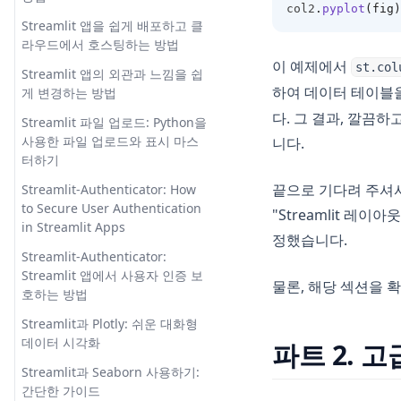
Pandas Typing: 효율적이고 유
융 오픈소스 혁신하기
col2
.
pyplot
(fig)
Comprehensive Comparison
지보수가 용이한 코드를 위한 최
Streamlit 앱을 쉽게 배포하고 클
[Explained] Multiple Plots on
Fix 'Conversation Not Found'
선의 방법
JupyterLab vs Notebook: 포괄적
라우드에서 호스팅하는 방법
the Same Figure in Matplotlib
Error on ChatGPT: the Solution
비교
이 예제에서
Pandas Unstack: Clearly
st.col
Streamlit 앱의 외관과 느낌을 쉽
[Quick Guide] How to Position
From Prompt to Codebase: The
Explained
하여 데이터 테이블을
KeyError 0 Exception in
게 변경하는 방법
the Legend Outside of Plot in
Power of GPT Engineer
Python: How to Fix and Avoid
Matplotlib
Pandas Visulziation: A Step-by-
다. 그 결과, 깔끔
Streamlit 파일 업로드: Python을
GPT Zero에서 높은 Perplexity 점
Step Tutorial
KeyError 0 Exception in
사용한 파일 업로드와 표시 마스
니다.
[빠른 안내] Matplotlib에서 플롯
수란 무엇인가요? AI 콘텐츠를 탐
Python: 해결 방법과 예방법
터하기
영역 밖에 범례 위치하기
Pandas Where: Harnessing the
지하는 방법 배우기
Power of Pandas to Manage
끝으로 기다려 주셔서 
Multiple Constructors in
Streamlit-Authenticator: How
[설명] Matplotlib에서 동시에 여
GPT for Technical Vetting:
Null Values
Python: Explained
to Secure User Authentication
러 플롯 만들기
"Streamlit 레
Revolutionizing Recruitment
in Streamlit Apps
Pandas read_csv() Tutorial:
NLTK Tokenization in Python:
정했습니다.
문제 해결: 'AttributeError:
GPT-Code UI: Unveiling an
Import Data Like a Pro
Quickly Get Started Here
Streamlit-Authenticator:
module 'matplotlib' has no
Open Source Alternative to the
Streamlit 앱에서 사용자 인증 보
attribute 'plot''
Pandas read_csv() 튜토리얼: 전
물론, 해당 섹션을 
ChatGPT Code Interpreter
Pandas DataFrame에 행과 열 추
호하는 방법
문가처럼 데이터 가져오기
가하기: 전문가처럼 다루는 방법
문제 해결: Matplotlib.pyplot이
GPT-Code UI: 챗GPT 코드 인터
Streamlit과 Plotly: 쉬운 대화형
소스에서 해결되지 않음
Pandas set_index 함수 사용 방
프리터의 오픈 소스 대안 공개
Pandas DataFrame에서 열 삭제
데이터 시각화
파트 2. 고급
법
하는 방법
파이썬 Matplotlib를 사용하여 시
How Does ChatGPT Work:
Streamlit과 Seaborn 사용하기:
계열 그래프 만드는 방법
Pandas to_sql() 메소드: 효율적
Explaining Large Language
Pandas 데이터프레임을 CSV로
간단한 가이드
인 SQL 작성을 위한 팁