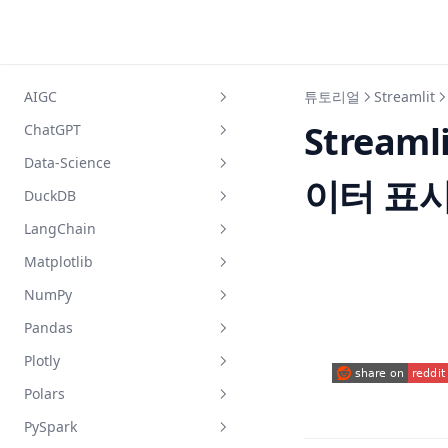
Skip to content
AIGC
튜토리얼
Streamlit
Stream
ChatGPT
A Comprehensive Guide to
Using ElevenLabs API for
Data-Science
'Let Me GPT That For You': 재미
Python
이터 표시
있으면서도 실용적인 AI 기술을
DuckDB
Analytics Engineer 101: Job
AIPRM for ChatGPT: Your One-
활용한 도구
Description, Salary & More
LangChain
Stop Shop for ChatGPT
DuckDB와 Pandas를 사용한 데
1시간 내에 '너무 많은 요청' 오류
Prompts
Best Places to Find Pulibc
이터 분석 방법
Matplotlib
해결 방법
Get Started with LangChain
Datasets for Your Projects:
Chat GPT for Homework?
How to Use DuckDB and
Document Loaders: A Step-by-
NumPy
An Advanced Guide: How To
2023 Edition
'No Module Named Matplotlib'
Homeworkify & Its Top
Pandas for Data Analysis
Step Guide
Use ChatGPT API In Python
에러가 발생하나요? 여기 해결책
Alternatives Review
Pandas
Business Intelligence
NumPy vs Pandas: Explain the
LangChain 문서 로더를 이용한
이 있습니다
AutoGPT 플러그인의 역량 확장:
Engineer: Role,
Difference in Plain English
ChatGPT를 위한 AIPRM:
Plotly
시작하기: 단계별 가이드
10 Best Pandas Query
포괄적인 가이드
Responsibilities, Salary, and
'matplotlib이 현재 agg를 사용
ChatGPT 프롬프트의 원스톱 샵
NumPy 대 Pandas: 일반적인 용
Examples and Tools: A
Skills | Ultimate Guide
(opens in a new
Polars
중입니다' 문제 해결하기
Mastering Plotly Subplots:
AutoGPTQ: An User-friendly
어로 차이점 설명
Comprehensive Guide
Deciphering Pinecone AI:
Tips, Tricks, and Hacks
LLMs Quantization Package
Demystifying Statistics and
PySpark
AttributeError 탐색: 모듈
How to Process Polars JSON
Unlocking the Potential of
Numpy Rolling - Calculating
Adding Rows to Pandas
Probability in Data Science