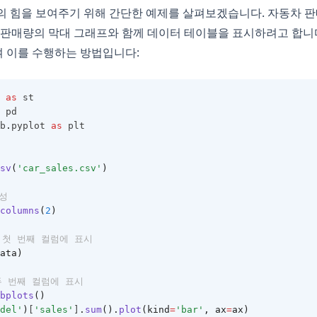
lumns의 힘을 보여주기 위해 간단한 예제를 살펴보겠습니다. 자동차
 판매량의 막대 그래프와 함께 데이터 테이블을 표시하려고 합니다. 다
하여 이를 수행하는 방법입니다:
 
as
 st
 pd
b
.
pyplot 
as
 plt
sv
(
'car_sales.csv'
)
생성
columns
(
2
)
 첫 번째 컬럼에 표시
ata)
두 번째 컬럼에 표시
bplots
()
del'
)
[
'sales'
]
.
sum
().
plot
(kind
=
'bar'
, ax
=
ax)