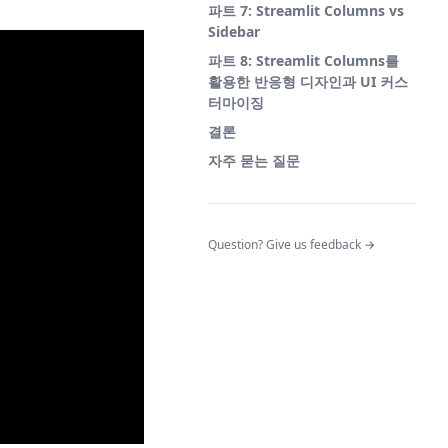
파트 7: Streamlit Columns vs
Sidebar
파트 8: Streamlit Columns를
활용한 반응형 디자인과 UI 커스
터마이징
결론
자주 묻는 질문
(opens in a n
Question? Give us feedback →