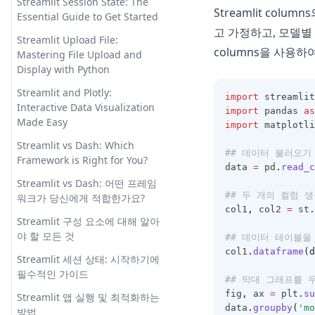
Streamlit Session State: The
드
하기: 방법 및 기술
Streamlit co
가이드
Windows, Mac, Linux?
Essential Guide to Get Started
Does ChatGPT Learn from User
Pandas Dataframe: Basic
고 가정하고, 모델별
Remove Axes in Matplotlib: A
How to Use Pretty Print for
Streamlit Upload File:
Conversations? Unraveling AI
Operations for Beginners
Detailed Guide
columns을 사용
Python Dictionaries
Mastering File Upload and
Learning and Contextual
Pandas Dataframe: 초보자를 위
Display with Python
Memory
Save Matplotlib Plot to File:
How to Use Python Reverse
한 기본 작업
The Quickest Way
Range: Easy Guide
Streamlit and Plotly:
Ecoute: An OpenAI GPT-3.5
import
 streamlit
Pandas Plot Histogram: Create
Interactive Data Visualization
Powered Real-time
Solving the Issue:
import
 pandas 
as
How to Use Python Timer
and Customize Histograms in
Made Easy
Communication Transcription
'AttributeError: module
import
 matplotli
Function with Stopwatch
Python
Tool
'matplotlib' has no attribute
Streamlit vs Dash: Which
How to Use Python Version
## 데이터 불러오기
'plot'
Pandas Plot Histogram: 파이썬
Framework is Right for You?
Ecoute: OpenAI GPT-3.5 기반의
Manager with Pyenv
data 
=
 pd
.
read_c
에서 히스토그램 생성 및 사용자
실시간 의사소통 전사 도구
Troubleshooting: 'Module
Streamlit vs Dash: 어떤 프레임
정의
How to Use Shebang in Python
Matplotlib Has No Attribute
## 두 개의 컬럼 
워크가 당신에게 적합한가요?
Exploring DB GPT: Next-Gen
Plot' in Python
Pandas Reorder Columns:
col1
,
 col2 
=
 st
.
How to Zip Two Lists in Python
Tool for Natural Language
Streamlit 구성 요소에 대해 알아
Efficient DataFrame
with Ease
Processing
Troubleshooting:
야 할 모든 것
## 데이터 테이블을
Manipulation Techniques
Matplotlib.pyplot Not Resolved
How to concat two Pandas
FinGPT: Revolutionizing Open-
col1
.
dataframe
(d
Streamlit 세션 상태: 시작하기에
From Source
Pandas Typing: Best Practices
DataFrames: Explained!
source Finance with Data-
필수적인 가이드
for Efficient and Maintainable
## 막대 그래프를 
Centric Approach
Unlocking the Power of
Is Python Case Sensitive?
Code
fig
,
 ax 
=
 plt
.
su
Streamlit 앱 실행 및 최적화하는
Matplotlib Stylesheets for
FinGPT: 데이터 중심 접근으로 금
data
.
groupby
(
'mo
JupyterLab vs Notebook: A
방법
Enhanced Data Visualization