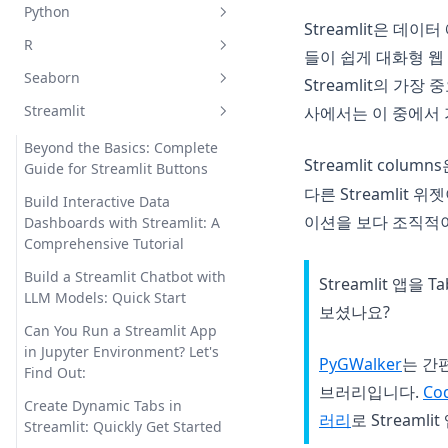
'matplotlib.cbook'에 'Iterable'
Plotly Express: Clearly
Data: A Quick Guide
Semantic Search
AutoGPTQ: 사용자 친화적인
Python
Rolling Mean in Python
DataFrame: A Step-by-Step
How to Convert PySpark
속성이 없음
Explained
Streamlit은 
LLMs 양자화 패키지
Everything You Need to Know
Guide
How to Read CSV in Polars
DataFrame Column to Python
DragGAN AI Photo Editor: The
R
Numpy Rolling - 파이썬에서 롤
__str__ vs __repr__ in Python:
About Data Fusion
Creating Stunning Plots for
들이 쉽게 대화형 웹
Plotly Express: 명확하게 설명된
Explained
List?
Future of Image Editing
Can Chat GPT Create Charts?
링 평균 계산하기
Cannot Mask with Non-
Explained
Dataframes with Matplotlib
Seaborn
Grouping in R: Use group_by()
Streamlit의 가
Yes and How
Exploring the Landscape of
Boolean Array Containing NA /
Plotly Heatmap - Tips, Tricks,
Polars DataFrame:
PySpark Drop Column:
DragGAN AI 포토 에디터: 이미
Python NumPy Array Tutorial:
Append DataFrame Pandas:
for Data Analysis and
Ethics in Data Science
Facing 'No Module Named
NaN Values' 오류 수정하기
Streamlit
and Examples"
Introduction to High-Speed
Efficiently Remove Columns
사에서는 이 중에서 가
지 편집의 미래
'module seaborn has no
Chad GPT: Your Digital Guide
Create, Manipulate, and
How to Add Rows and
Visualization
Matplotlib' Error? Here is the
Data Processing
from DataFrames
attribute histplot' 오류 해결
to Embodying the Alpha Male
GWalkR: Explore your data
Visualize Arrays
Convert Dictionary to
Plotly vs Matplotlib: Which is
Columns Like a Pro
How to Make Your Own AI with
Beyond the Basics: Complete
Solution
How to Create a Dataframe in
Mindset
with interactive visualization
Dataframe in Python | Pandas
Streamlit column
Better for Data Visualization?
Polars DataFrame: 고속 데이터
PySpark tolist() Function Made
This Awesome Workflow
How to Create Custom
Guide for Streamlit Buttons
Python NumPy 배열 튜토리얼:
Catboost: Innovative Data
R: A Comprehensive Guide
interface in R
Fixing Matplotlib savefig That
Explained
처리에 대한 소개
Easy: A Comprehensive Guide
Distribution Plots with
Chad GPT: 알파 남성 마인드셋을
다른 Streamli
배열 생성, 조작 및 시각화
Plotly vs Matplotlib: 데이터 시
Analysis Tool in Python
Is There AI that Can Make
Build Interactive Data
Cuts Off Labels: A Detailed
How to Handle For Loops in R
Seaborn Displot
실현하는 디지털 가이드
GWalkR: R에서 대화형 시각화 인
DataFrame 열에서 값 검색: 포괄
각화에 더 적합한 것은?
Polars JSON 데이터 처리 방법:
PySpark tolist() 함수 만들기 쉬운
이션을 보다 조직적
Charts and Graphs?
Dashboards with Streamlit: A
Guide
Catboost: 파이썬에서의 혁신적
터페이스를 사용하여 데이터 탐색
적인 가이드
빠른 가이드
정리: 전체 가이드
Lasso Regression vs Ridge
Python에서 Seaborn Displot 오
Comprehensive Tutorial
Chat GPT 사용법(로그인 없이)
Plotly 서브플롯 마스터하기: 팁,
인 데이터 분석 도구
Leonardo AI vs Midjourney:
하기
How to Create a Time Series
Regression in R - Explained!
류 해결과 데이터 시각화 향상
How to Check NaN Value in
트릭, 그리고 해킹
Polars vs Pandas: Detailed
PySpark 데이터프레임 열을
Make the Right Choice
Build a Streamlit Chatbot with
Chat GPT 접근 거부 오류 코드
Plot with Matplotlib in Python
Streamlit 앱
Conda 환경 삭제하기: 최상의 방
How to Learn Data Science: A
Pandas Dataframe
Face-off & Comparison Guide
Python 리스트로 변환하는 방법?
Logistic Regression Equation
Seaborn의 displot을 사용하여
LLM Models: Quick Start
1020 수정하는 방법? 해결책:
Plotly 히트맵 - 팁, 트릭, 및 예제
법과 명령어
Leonardo AI 대 Midjourney: 올
Comprehensive Guide
보셨나요?
How to Create an Interactive
2023
in R: Understanding the
사용자 정의 분포 그래프 만들기
How to Convert Pandas
PySpark 열 삭제: DataFrame에
바른 선택을하세요
Can You Run a Streamlit App
ChatAI: Your Personal AI Chat
Plot with Matplotlib
Scatter_Ternary Plotting:
Context Manager Python: A
Formula with Examples
Randomized Search Verbose:
DataFrame to List?
Polars 대 Pandas: 자세한 대결
서 열 제거하기
Solve Seaborn Displot Error
in Jupyter Environment? Let's
Assistant
Adjusting Range & Limits in
Complete Guide to Python's
(opens
PyGWalker
는 간편
The Ulitmate Stable Diffusion
Mastering Hyperparameter
How to Easily Handle
및 비교 안내서 2023
Pheatmap in R: Create
and Improve Data
Find Out:
How to Convert Pandas
Plotly
Context Managers
Textual Inversion Guide
Tuning in Scikit-learn
ChatAI: 개인용 AI 챗 어시스턴트
Fill_between in Matplotlib
브러리입니다.
Cod
Customizable Clustered
Visualization in Python
Dataframe to Numpy Array
Polars로 CSV 파일 읽는 방법 설
Create Dynamic Tabs in
Scatter_Ternary 플로팅: Plotly에
Context Manager Python:
Heatmaps
Utilizing StableStudio for
The Ultimate Guide to Data
러리
로 Stream
ChatGPT Cloudflare 루프 수정하
How to Plot Images with
명
Solving 'module seaborn has
Streamlit: Quickly Get Started
How to Create Empty
서 범위와 제한 조정하기
Python의 Context Managers에
Optimal Stable Diffusion UI
Science for Beginners 2023
는 방법: 간단한 안내서
Matplotlib in Python
Pheatmap in R: 사용자 정의 가
no attribute histplot' Error