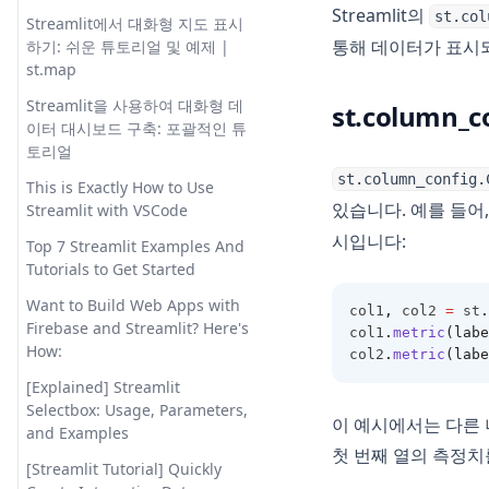
Models in Detail
내보내는 방법
파이썬에서 'Module Matplotlib
Streamlit의
st.col
Streamlit에서 대화형 지도 표시
Has No Attribute Plot' 에러 해결
Pandas 데이터프레임에서 NaN
How to Easily Solve
PyPDF2: PDF 조작을 위한 최고의
통해 데이터가 표시
하기: 쉬운 튜토리얼 및 예제 |
하기
값 확인하는 방법
Unprocessable Entity Error in
Python 라이브러리
st.map
ChatGPT
파이썬의 Matplotlib을 사용하여
Pandas 데이터프레임을 NumPy
PyPDF2: The Ultimate Python
Streamlit을 사용하여 대화형 데
이미지 그리기 방법
st.column
어레이로 변환하는 포괄적인 가이
How to Fix Chat GPT Access
Library for PDF Manipulation
이터 대시보드 구축: 포괄적인 튜
드
Denied Error Code 1020? The
토리얼
Pyenv를 이용한 Python 버전 관
Solution:
Pandasql - Python Package for
리 방법
st.column_config.
This is Exactly How to Use
Querying DataFrames Using
How to Fix ChatGPT Cloudflare
있습니다. 예를 들어
Streamlit with VSCode
Pylance: The Ultimate Python
SQL
Loop: A Straight-Forward
Language Server Extension for
시입니다:
Guide
Top 7 Streamlit Examples And
Pandasql - 파이썬 패키지로 SQL
Visual Studio Code
Tutorials to Get Started
을 사용하여 데이터프레임 쿼리하
How to Fix ChatGPT is at
Pylance: Visual Studio Code를
기
Capacity Error
Want to Build Web Apps with
col1
,
 col2 
=
 st
.
위한 최고의 Python Language
Firebase and Streamlit? Here's
Pandas에서 'No Module
col1
.
metric
(labe
How to Implement Longer
Server Extension
How:
col2
.
metric
(labe
Named' 오류 해결: 상세 가이드
ChatGPT Memory with These
Python Binning: Clearly
Tools
[Explained] Streamlit
Pandas에서 DataFrame.loc을
Explained
Selectbox: Usage, Parameters,
사용하여 데이터에 액세스 및 조
How to Install AutoGPT with
이 예시에서는 다른 너
and Examples
Python Circular Import:
작하는 방법
Docker: Step-by-Step Guide
첫 번째 열의 측정치
Methods to Avoid
[Streamlit Tutorial] Quickly
Pandas에서 키 오류(Key Errors)
How to OverCome the 'Too