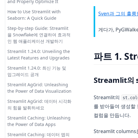
들기
공지능이 있을까요?
and Properly Optimize It
Pandas: Clearly Explained
Getting Data from Snowflake
방법
방법
비즈니스 인텔리전스 엔지니어:
REST API using Python:
파이썬에서 ElevenLabs API 사용
How to Use Streamlit with
Sven과 그의 훌
How to Use Pandas Mean
역할, 책임, 연봉, 그리고 기술 |
ChatGPT를 사용한 Reverse
Matplotlib 스타일시트를 사용하
Complete Tutorial
에 대한 종합 가이드
Seaborn: A Quick Guide
Function
최종 가이드
Prompt Engineering: 상세 가이
여 데이터 시각화 향상
How Long Does It Take to
파인콘 AI 해석: 시맨틱 검색의 가
Step-by-step Guide: Streamlit
드
게다가, PyGWal
How to Use Pandas Rank
초보자를 위한 데이터 과학 최종
Matplotlib로 그린 그래프를 파일
Learn Python? Is It Hard to
능성 해독
을 Snowflake에 연결하여 효과적
Effectively
가이드 2023
ChatGPT를 활용한 효과적인 PDF
로 저장하는 가장 빠른 방법
Learn?
인 웹 애플리케이션 개발하기
요약 생성기: 자세한 가이드
How to Use Pandas Set Index
프로젝트에 사용할 수 있는 공공
Matplotlib를 사용해 대화형 플롯
How to Automate Instagram
Streamlit 1.24.0: Unveiling the
파트 1. St
데이터 세트를 찾을 수 있는 최고
ChatGPT에 플러그인하는 방법:
만드는 방법
How to Use Pandas
Growth with InstaPy Python
Latest Features and Upgrades
의 장소: 2023 에디션
심층 가이드
to_datetime for Data
Library
Matplotlib에서 Y축 범위 설정하
Streamlit 1.24.0: 최신 기능 및
Processing
ChatGPT에서 '대화를 찾을 수 없
는 방법
How to Check Your Python
업그레이드 공개
Streamlit
음' 오류 수정하기
How to Use the Pandas Shift
Version
Matplotlib에서 fill_between을
Streamlit AgGrid: Unleashing
Method for Data Analysis: A
ChatGPT에서의 'Unprocessable
쉽게 처리하는 방법
How to Connect Python to SQL
the Power of Data Visualization
Comprehensive Guide
Entity Error'를 쉽게 해결하는 방
Server with Pyodbc
Streamlit의
st.col
Matplotlib에서 그림 크기 마스터
Streamlit AgGrid: 데이터 시각화
법
Mastering Time Series
하기: 포괄적인 가이드
를 받아들여 생성할 
How to Convert .ipynb to PDF
의 힘을 발휘하세요
Analysis: How to Use Pandas
ChatGPT와 표절에 대한 진실: 알
Effortlessly
컬럼을 만듭니다.
Matplotlib에서 축 제거하기: 상
Resample
Streamlit Caching: Unleashing
아야 할 모든 것
세 가이드
How to Convert String to Int in
the Power of Data Apps
Modin: Python Pandas Speed
Cogram: The Ultimate AI-
Python: Easy Guide
Streamlit co
Matplotlib에서 커스텀 색상 맵
Up
Streamlit Caching: 데이터 앱의
Powered Meeting Notes Tool