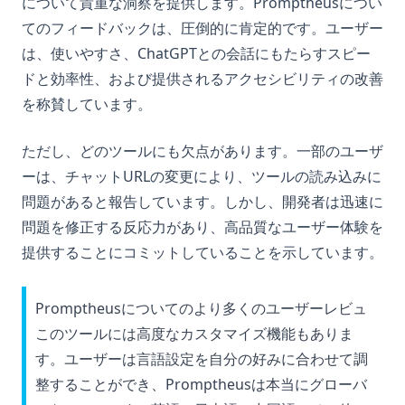
について貴重な洞察を提供します。Promptheusについ
What is XGBoost, The Powerhouse of Machine Learning
てのフィードバックは、圧倒的に肯定的です。ユーザー
Algorithms
は、使いやすさ、ChatGPTとの会話にもたらすスピー
What is an Expression in Python?
ドと効率性、および提供されるアクセシビリティの改善
What is the Difference? Python vs ActivePython vs
を称賛しています。
Anaconda Compared
Windows、Mac、Linux、仮想環境でのPythonのアップグレー
ただし、どのツールにも欠点があります。一部のユーザ
ド方法
ーは、チャットURLの変更により、ツールの読み込みに
Windows、Mac、LinuxのPythonのアップグレード方法
問題があると報告しています。しかし、開発者は迅速に
XGBoostとは、機械学習アルゴリズムのパワーハウス
問題を修正する反応力があり、高品質なユーザー体験を
Zen of Python: What It Is And How to Access
提供することにコミットしていることを示しています。
[Explained] How to GroupBy Dataframe in Python, Pandas,
PySpark
Promptheusについてのより多くのユーザーレビュ
[解説] Python、Pandas、PySparkでのデータフレームのグルー
このツールには高度なカスタマイズ機能もありま
プ化方法
す。ユーザーは言語設定を自分の好みに合わせて調
ipykernel: Jupyter Notebook 用の Python カーネルの説明
整することができ、Promptheusは本当にグローバ
ipykernel: The Python Kernel for Jupyter Notebooks