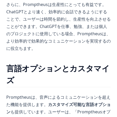
化
さらに、Promptheusは生産性にとっても有益です。
Pythonの循環インポート：回避方法
ChatGPTとより速く、効率的に会話できるようにする
Pythonの禅：その意義とアクセス方法
ことで、ユーザーは時間を節約し、生産性を向上させる
ことができます。ChatGPTを仕事、勉強、または個人
Pythonの辞書を見やすく表示する方法
のプロジェクトに使用している場合、Promptheusは、
Pythonは大文字と小文字を区別するのか？
より効率的で効果的なコミュニケーションを実現するの
Pythonを使用してSnowflake REST APIからデータを取得する：
に役立ちます。
完全なチュートリアル
Pythonを学ぶのにどのくらい時間がかかりますか？難しいです
か？
言語オプションとカスタマイ
Pythonスクリプトの実行方法：初心者向けガイド
ズ
Pythonタイマー機能とストップウォッチの使い方
Pythonノートブック: データサイエンス初心者のための完全ガ
イド
Promptheusは、音声によるコミュニケーションを超え
Pythonバージョンの確認方法
た機能を提供します。
カスタマイズ可能な言語オプショ
ン
も提供しています。ユーザーは、「Promptheusオプ
PythonバージョンマネージャーのPyenvの使い方