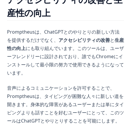
説
PythonにおけるT検定とP値のデータ分析への応用
産性の向上
インデックスでPandas DataFrameをソートする
Pythonにおけるelifとは - 解説！
時系列分析のマスタリング：Pandas Resampleの使い方
Pythonにおけるテキストクリーニング：効果的なデータクリー
Promptheusは、ChatGPTとのやりとりの新しい方法
ニングチュートリアル
を提供するだけでなく、
アクセシビリティの改善
と
生産
Pythonにおけるブール値とは？
性の向上
にも取り組んでいます。このツールは、ユーザ
Pythonにおける式とは何ですか？
ーフレンドリーに設計されており、誰でもChromeにイ
Pythonにおける次元削減：知っておくべきトップのヒント
ンストールして最小限の努力で使用できるようになって
Pythonの__str__と__repr__の違い
います。
Pythonのpycacheの理解：知っておくべきすべて
音声によるコミュニケーションを許可することで、
Pythonの「何もしない」とは？Pass文の理解
Promptheusは、タイピングが困難な人々に新しい道を
Pythonのコンテキストマネージャ：Pythonのコンテキストマネ
開きます。身体的な障害があるユーザーまたは単にタイ
ージャの完全ガイド
ピングよりも話すことを好むユーザーにとって、このツ
Pythonのパースとは？全てが解説される！
ールはChatGPTとやりとりすることを可能にします。
Pythonのリストをフラット化：これらのヒントでコードを簡素