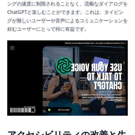
Python3 Linter: コード品質を向上させる究極のガイド
ングの速度に制限されることなく、流暢なダイアログを
Python Vector Database: The Best Databases and Tools for
PythonでBeautiful Soupのスクレイピング効率を向上させる方
ChatGPTと楽しむことができます。これは、タイピン
Spatial Data and Generative AI
法：効率的なWebスクレイピングを実現しましょう！
グが難しいユーザーや音声によるコミュニケーションを
Pythonで辞書をデータフレームに変換する方法（Pandas解
PythonでSQL ServerにPyodbcを使用して接続する方法
好むユーザーにとって特に有益です。
説）
PythonでShebangを使用する方法
Pythonベクトルデータベース：空間データと生成AIのための最
高のデータベースとツール
PythonでSyntaxError invalid syntaxを修正する方法 - 有効な
手段
Resolving 'No Module Named in Pandas' Error: Detailed
Guide
PythonでのForループカウンター：説明
Sort Pandas DataFrame: Examples and Tips
Pythonでの副作用（Side_effect）- その意味と使用方法
Sorting Pandas DataFrame by Index
Pythonでの等しくないものとは何ですか？
Unpacking Lists in Pandas Columns: Comprehensive Guide
Pythonでの複数のコンストラクタ：説明
Using DataFrame.loc to Access and Manipulate Data in
Pythonで文字列を整数に変換する方法：簡単なガイド
Pandas
PythonとActivePythonとAnacondaの違いについて比較
「NAおよびNaN値を含むブール値ではない配列でマスクできま
PythonとArduinoで創造性を解放する：包括的なガイド
せん」というエラーの修正方法
アクセシビリティの改善と生
PythonにおけるSVM、概要とその使い方
「No Module Named In Pandas」エラーの解決方法：詳細解