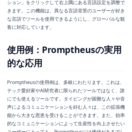
ション」をクリックして右上隅にある言語設定を調整で
Pythonランダムサンプリング：効果的なデータ分析のためのヒ
きます。この機能は、異なる言語背景のユーザーが好き
ントとテクニック
な言語でツールを使用できるようにし、グローバルな観
SVM in Python, What It Is and How to Use It
客に対応しています。
Scikit-Learnとは：必須の機械学習ライブラリを理解する
Scikit-learn Imputer を使いこなす究極のガイド
使用例：Promptheusの実用
Side_effect in Python - What It Is And How to Use?
Snowflake Connector Python: Install and Connect to
的な応用
Snowflake with Ease
Snowflake Connector Python: インストールとSnowflakeへの
接続
Promptheusの使用例は、多岐にわたります。これは、
テック愛好家やAI研究者に限られたツールではなく、誰
Streamlit Datetime Slider - A Step-by-Step Introduction
にでも使えるツールです。タイピングが困難な人々や音
Streamlit Datetime Slider - ステップバイステップの紹介
声によるコミュニケーションを好む人々は、この拡張機
T-Test and P-Value in Python for Data Analysis
能から大きな恩恵を受けることができます。また、効率
Text Cleaning in Python: Effective Data Cleaning Tutorial
的なコミュニケーションによって生産性を向上させたい
The Ultimate Guide: How to Use Scikit-learn Imputer
ユーザーにとっても、Promptheusには価値があるでし