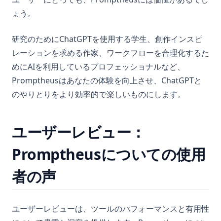
ょう。
Understanding Pandas DataFrame Indices | Python
Understanding pycache in Python: Everything You Need to
研究のためにChatGPTを使用する学生、創作インスピ
Know
レーションを求める作家、ワークフローを合理化するた
Unfolding the Architecture and Efficiency of Fast and Faster
めにAIを利用しているプロフェッショナルなど、
R-CNN for Object Detection
Promptheusはあなたの体験を向上させ、ChatGPTと
Unlocking Creativity with Python and Arduino: A
Comprehensive Guide
のやりとりをより効率的で楽しいものにします。
What Is Does Not Equal In Python?
What Is Elif in Python - Explained!
ユーザーレビュー：
What is Boolean in Python?
Promptheusについての使用
What is Do Nothing in Python? Understanding The Pass
Statement
者の声
What is Parsing in Python - Explained!
What is Scikit-Learn: The Must-Have Machine Learning
ユーザーレビューは、ツールのパフォーマンスと有用性
Library