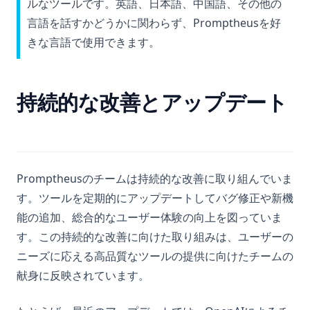
ルなツールです。英語、日本語、中国語、その他の
Explained
言語を話すかどうかに関わらず、Promptheusを好
nn.Linear in PyTorch: Clearly Explained
きな言語で使用できます。
python __call__ Method: Everything You Need to Know
python __call__メソッド: 必要なすべてを知る
持続的な改善とアップデート
ディレクトリ内のすべてのファイルを取得する: ディレクトリの
リスト表示の効率化
マスタリングPython：2つのリストを簡単にZipする方法
初心者向けPythonでの乗算方法
Promptheusのチームは持続的な改善に取り組んでいま
簡単に.ipynbをPDFに変換する方法
す。ツールを定期的にアップデートしてバグ修正や新機
能の追加、総合的なユーザー体験の向上を図っていま
す。この持続的な改善に向けた取り組みは、ユーザーの
ニーズに応える高品質なツールの提供に向けたチームの
献身に反映されています。