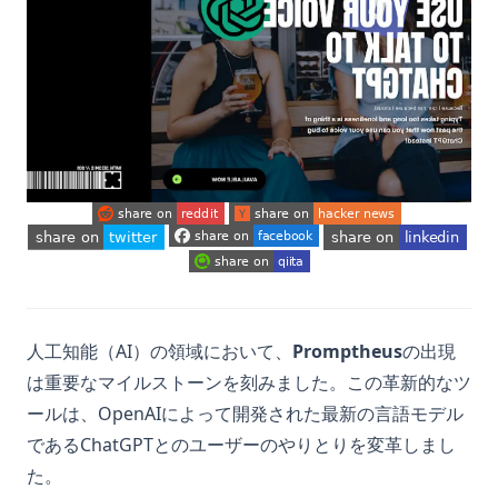
ンポート方法
Pylance: The Ultimate Python Language Server Extension
Pandas to_sql() メソッド：効率的なSQLの書き方のためのヒン
for Visual Studio Code
ト
Pylance：Visual Studio Code用の究極のPython言語サーバー
Pandas データフレームに新しい列を追加する方法と技法
エクステンション
Pandasql - Python Package for Querying DataFrames Using
Python Binning: Clearly Explained
SQL
Python Binningの明確な説明
Pandasql - SQLを使用してデータフレームをクエリするための
Pythonパッケージ
Python Circular Import: Methods to Avoid
(opens in a new tab)
(opens in a new tab)
(opens in a new tab)
Pandasでデータにアクセスおよび操作するための
(opens in a new tab)
(opens in a new tab)
Python Flatten List: Simplify Your Code with these Tips
DataFrame.locの使用
(opens in a new tab)
Python Get All Files in Directory: Boost Your Directory
Pandasでヒストグラムを作成する方法：ステップバイステップ
Listing Efficiency
ガイド
人工知能（AI）の領域において、
Promptheus
の出現
Python KNN: Mastering K Nearest Neighbor Regression
Pandasで列名を変更する：包括的なガイド
は重要なマイルストーンを刻みました。この革新的なツ
with sklearn
ールは、OpenAIによって開発された最新の言語モデル
Pandasで空のDataFrameを作成する方法
Python KNN: sklearnを使ったK最近傍回帰のマスター
であるChatGPTとのユーザーのやりとりを変革しまし
PandasのKeyエラーを修正する方法：詳細なガイド
Python Make Beautiful Soup Faster: Improve Your Web
た。
Scraping Efficiencies Now!
Pandasのget_dummies関数の効果的な使用方法