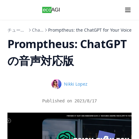
Skip to content
Pandas Plot Histogram: Create and Customize Histograms
Is Python Case Sensitive?
in Python
JupyterLab vs Notebook: A Comprehensive Comparison
Pandas Rankの効果的な使い方
JupyterLab対Notebook：包括的な比較
チュートリアル
ChatGPT
Promptheus: the ChatGPT for Your Voice
Pandas Reorder Columns: Efficient DataFrame
KeyError 0 Exception in Python: How to Fix and Avoid
Manipulation Techniques
Promptheus: ChatGPT
Multiple Constructors in Python: Explained
Pandas Shift メソッドのデータ分析への活用法: 詳細ガイド
の音声対応版
NLTK Tokenization in Python: Quickly Get Started Here
Pandas Typing: Best Practices for Efficient and
Maintainable Code
Pandas DataFrameで列を削除する方法
Pandas Unstack: Clearly Explained
Pandas DataFrameに行と列を追加する方法：append関数を
Name
Nikki Lopez
使いこなす
Pandas Visulziation: A Step-by-Step Tutorial
Pandas DataFrameのインデックスの理解 | Python
Pandas Where: Harnessing the Power of Pandas to Manage
Published on
2023/8/17
Null Values
Pandas DataFrameをCSVにエクスポートする方法
Pandas Where：Pandasのパワーを使ってNull値を管理する
Pandasの2つのDataFrameを結合する方法を紹介！
Pandas read_csv() Tutorial: Import Data Like a Pro
PyPDF2: The Ultimate Python Library for PDF Manipulation
Pandas read_csv() チュートリアル： プロのようなデータのイ
PyPDF2：PDFの操作のための究極のPythonライブラリ