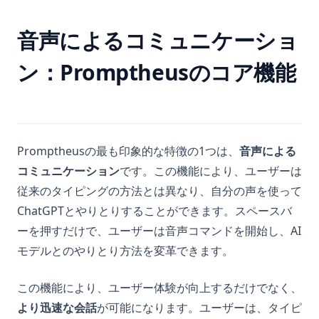
Python Notebooks: The Perfect Guide for Data Science
Pandasのset_index()の使い方
Beginners
音声によるコミュニケーショ
Pandasのto_datetimeを使ったデータ処理の方法
Python Pi Guide: Tutorials, Examples, and Best Practices
ン：Promptheusのコア機能
Pandasのタイピング: 効率的でメンテナブルなコードのための
Python Pi Guide：チュートリアル、例、およびベストプラクテ
ベストプラクティス
ィス
Pandasのデータ可視化：ステップバイステップのチュートリア
Python Random Sampling: Tips and Techniques for
ル
Effective Data Analysis
Pandasの平均値関数の使い方
Promptheusの最も印象的な特徴の1つは、
音声による
Python Reverse Rangeの使い方：簡単なガイド
PandasデータフレームでNaN値をチェックする方法
コミュニケーション
です。この機能により、ユーザーは
Python Switch Case: How to Implement Switch Statements
in Python
Pandasデータフレームの簡単な集約方法
従来のタイピングの方法とは異なり、自分の声を使って
ChatGPTとやりとりすることができます。スペースバ
Python Switch Case: PythonでのSwitch文の実装方法
Pandasプロットヒストグラム：Pythonでヒストグラムを作成
およびカスタマイズする
ーを押すだけで、ユーザーは音声コマンドを開始し、AI
Python における KeyError 0 例外：修正と回避方法
モデルとのやりとり方法を変革できます。
Pandas列のリストの展開：包括的なガイド
Python における NLTK トークン分割: ここからすぐに始めよう
Pandas列の再並び替え：効率的なデータフレーム操作のテクニ
Python3 Linter: The Ultimate Guide to Boosting Your Code
この機能により、ユーザー体験が向上するだけでなく、
ック
Quality
より迅速な会話
が可能になります。ユーザーは、タイピ
Python Pandasを使用してDataFrameをプロットする方法