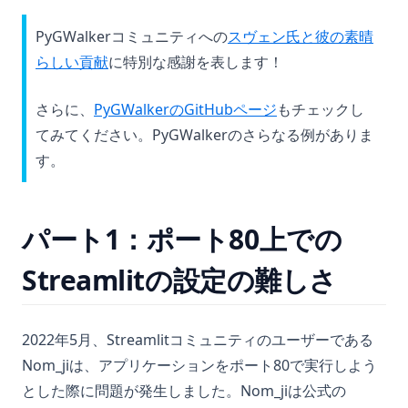
PyGWalkerコミュニティへの
スヴェン氏と彼の素晴
(opens in a new tab)
らしい貢献
に特別な感謝を表します！
(opens in a new ta
さらに、
PyGWalkerのGitHubページ
もチェックし
てみてください。PyGWalkerのさらなる例がありま
す。
パート1：ポート80上での
Streamlitの設定の難しさ
2022年5月、Streamlitコミュニティのユーザーである
Nom_jiは、アプリケーションをポート80で実行しよう
とした際に問題が発生しました。Nom_jiは公式の