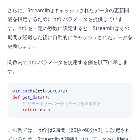
さらに、Streamlitはキャッシュされたデータの更新間
隔を指定するために
パラメータを提供していま
ttl
す。
を一定の秒数に設定すると、Streamlitはその
ttl
期間が経過した後に自動的にキャッシュされたデータを
更新します。
関数内で
パラメータを使用する例を以下に示しま
ttl
す。
@st
.
cache
(ttl
=
60
*
60
*
2
)
def
get_data
():
# リモートサーバーからデータを取得する
return
 data
この例では、
は2時間（60秒×60分×2）に設定され
ttl
ているため、Streamlitは2時間ごとにデータを自動的に