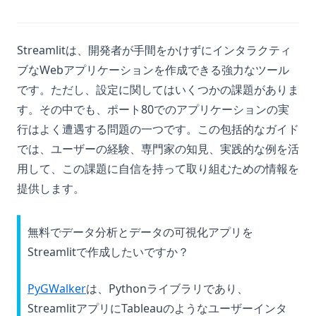
(opens in a new tab)
Streamlitは、開発者が手間をかけずにインタラクティ
ブなWebアプリケーションを作成できる強力なツール
です。ただし、設定に関してはいくつかの課題がありま
す。その中でも、ポート80でのアプリケーションの実
行はよく遭遇する問題の一つです。この包括的なガイド
では、ユーザーの経験、専門家の知見、実践的な例を活
用して、この課題に自信を持って取り組むための情報を
提供します。
無料でデータ分析とデータの可視化アプリを
Streamlitで作成したいですか？
(opens in a new tab)
PyGWalker
は、Pythonライブラリであり、
StreamlitアプリにTableauのようなユーザーインタ