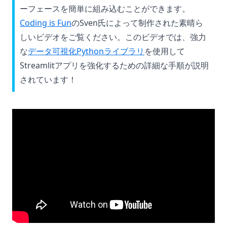
ーフェースを簡単に組み込むことができます。
(opens in a new tab)
Coding is Fun
のSven氏によって制作された素晴ら
しいビデオをご覧ください。このビデオでは、強力
な
データ可視化Pythonライブラリ
を使用して
Streamlitアプリを強化するための詳細な手順が説明
されています！