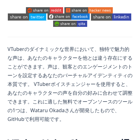
What is an Expression in Python?
What is the Difference? Python vs ActivePython vs
(opens in a new tab)
(opens in a new tab)
Anaconda Compared
(opens in a new tab)
(opens in a new tab)
(opens in a new tab)
(opens in a new tab)
Windows、Mac、Linux、仮想環境でのPythonのアップグレー
ド方法
Windows、Mac、LinuxのPythonのアップグレード方法
VTuberのダイナミックな世界において、独特で魅力的
な声は、あなたのキャラクターを他とは違う存在にする
XGBoostとは、機械学習アルゴリズムのパワーハウス
ことができます。声は、観客とのエンゲージメントのト
Zen of Python: What It Is And How to Access
ーンを設定するあなたのバーチャルアイデンティティの
[Explained] How to GroupBy Dataframe in Python, Pandas,
本質です。 VTuberボイスチェンジャーを使用すると、
PySpark
あなたのキャラクターの声を自分の好みに合わせて調整
[解説] Python、Pandas、PySparkでのデータフレームのグルー
できます。これに適した無料でオープンソースのツール
プ化方法
の1つは、Wataru Okadaさんが開発したもので、
ipykernel: Jupyter Notebook 用の Python カーネルの説明
GitHubで利用可能です。
ipykernel: The Python Kernel for Jupyter Notebooks
Explained