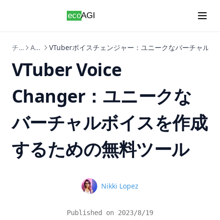
Understanding pycache in Python: Everything You Need to
Skip to content
長期記憶ChatGPT？LTM-1：トークン500万個を持つLLMで
Know
す。
Unfolding the Architecture and Efficiency of Fast and Faster
R-CNN for Object Detection
チュートリアル
AIGC
VTuberボイスチェンジャー：ユニークなバーチャル
Unlocking Creativity with Python and Arduino: A
VTuber Voice
Comprehensive Guide
What Is Does Not Equal In Python?
Changer：ユニークな
What Is Elif in Python - Explained!
What is Boolean in Python?
バーチャルボイスを作成
What is Do Nothing in Python? Understanding The Pass
Statement
するための無料ツール
What is Parsing in Python - Explained!
What is Scikit-Learn: The Must-Have Machine Learning
Library
Name
Nikki Lopez
What is XGBoost, The Powerhouse of Machine Learning
Algorithms
Published on
2023/8/19