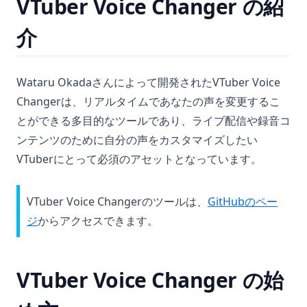
VTuber Voice Changer の紹
nn.Linear in PyTorch: Clearly Explained
python __call__ Method: Everything You Need to Know
介
python __call__メソッド: 必要なすべてを知る
ディレクトリ内のすべてのファイルを取得する: ディレクトリの
Wataru Okadaさんによって開発されたVTuber Voice
リスト表示の効率化
Changerは、リアルタイムであなたの声を変更するこ
マスタリングPython：2つのリストを簡単にZipする方法
とができる多目的なツールであり、ライブ配信や録音コ
初心者向けPythonでの乗算方法
ンテンツのために自分の声をカスタマイズしたい
簡単に.ipynbをPDFに変換する方法
VTuberにとって必須のアセットとなっています。
VTuber Voice Changerのツールは、
GitHubのペー
(opens in a new tab)
ジ
からアクセスできます。
VTuber Voice Changer の始