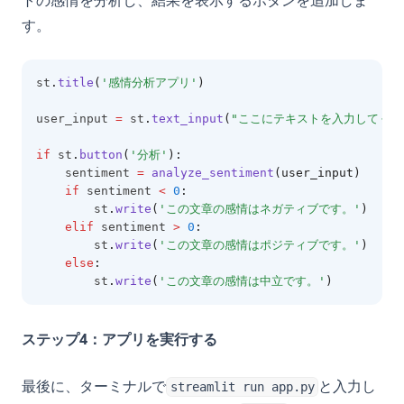
トの感情を分析し、結果を表示するボタンを追加しま
す。
st
.
title
(
'感情分析アプリ'
)
user_input 
=
 st
.
text_input
(
"ここにテキストを入力してくだ
if
 st
.
button
(
'分析'
):
    sentiment 
=
analyze_sentiment
(user_input)
if
 sentiment 
<
0
:
        st
.
write
(
'この文章の感情はネガティブです。'
)
elif
 sentiment 
>
0
:
        st
.
write
(
'この文章の感情はポジティブです。'
)
else
:
        st
.
write
(
'この文章の感情は中立です。'
)
ステップ4：アプリを実行する
最後に、ターミナルで
と入力し
streamlit run app.py