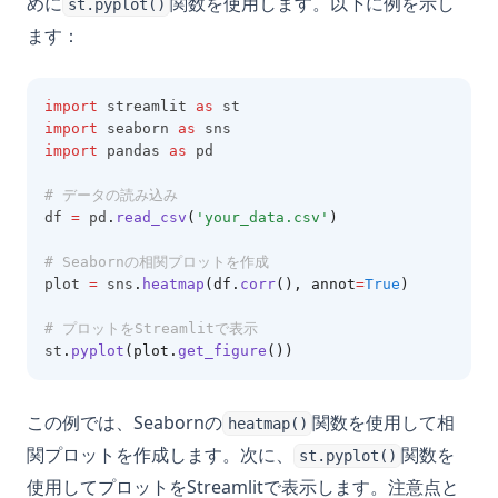
めに
関数を使用します。以下に例を示し
st.pyplot()
ます：
import
 streamlit 
as
 st
import
 seaborn 
as
 sns
import
 pandas 
as
 pd
# データの読み込み
df 
=
 pd
.
read_csv
(
'your_data.csv'
)
# Seabornの相関プロットを作成
plot 
=
 sns
.
heatmap
(df.
corr
(), annot
=
True
)
# プロットをStreamlitで表示
st
.
pyplot
(plot.
get_figure
())
この例では、Seabornの
関数を使用して相
heatmap()
関プロットを作成します。次に、
関数を
st.pyplot()
使用してプロットをStreamlitで表示します。注意点と