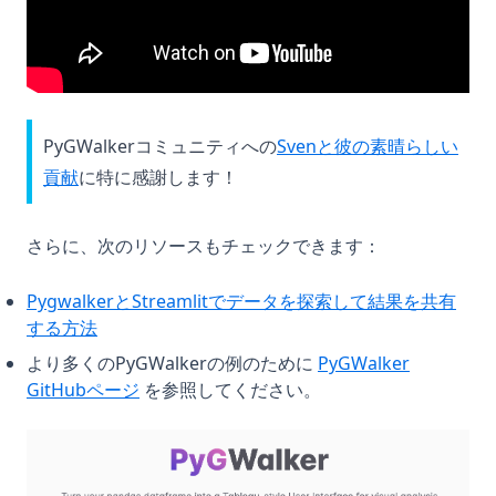
PyGWalkerコミュニティへの
Svenと彼の素晴らしい
(opens in a new tab)
貢献
に特に感謝します！
さらに、次のリソースもチェックできます：
PygwalkerとStreamlitでデータを探索して結果を共有
(opens in a new tab)
する方法
より多くのPyGWalkerの例のために
PyGWalker
(opens in a new tab)
GitHubページ
を参照してください。
(op