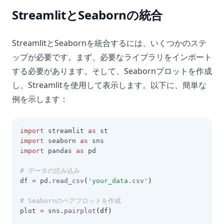
StreamlitとSeabornの統合
StreamlitとSeabornを統合するには、いくつかのステ
ップが必要です。まず、必要なライブラリをインポート
する必要があります。そして、Seabornプロットを作成
し、Streamlitを使用して表示します。以下に、簡単な
例を示します：
import
 streamlit 
as
 st
import
 seaborn 
as
 sns
import
 pandas 
as
 pd
# データの読み込み
df 
=
 pd
.
read_csv
(
'your_data.csv'
)
# Seabornのペアプロットを作成
plot 
=
 sns
.
pairplot
(df)