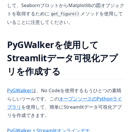
して、SeabornプロットからMatplotlibの図オブジェク
トを取得するために
メソッドを使用して
get_figure()
いることに注意してください。
PyGWalkerを使用して
Streamlitデータ可視化アプ
リを作成する
(opens in a new tab)
PyGWalker
は、No Codeを使用するもうひとつの素晴
らしいツールです。この
オープンソースのPythonライ
ブラリ
を使用して、簡単にStreamlitデータ可視化アプ
リを作成できます。
(opens in a new ta
PyGWalker + Streamlitオンラインデモ