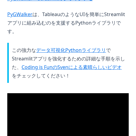
(opens in a new tab)
PyGWalker
は、TableauのようなUIを簡単にStreamlit
アプリに組み込むのを支援するPythonライブラリで
す。
この強力な
データ可視化Pythonライブラリ
で
Streamlitアプリを強化するための詳細な手順を示し
(opens
た、
Coding is FunのSvenによる素晴らしいビデオ
をチェックしてください！