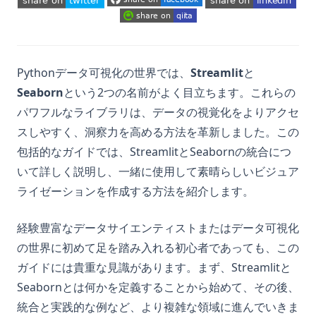
(opens in a new tab)
(opens in a new tab)
(opens in a new tab)
(opens in a new tab)
(opens in a new tab)
(opens in a new tab)
Pythonデータ可視化の世界では、
Streamlit
と
Seaborn
という2つの名前がよく目立ちます。これらの
パワフルなライブラリは、データの視覚化をよりアクセ
スしやすく、洞察力を高める方法を革新しました。この
包括的なガイドでは、StreamlitとSeabornの統合につ
いて詳しく説明し、一緒に使用して素晴らしいビジュア
ライゼーションを作成する方法を紹介します。
経験豊富なデータサイエンティストまたはデータ可視化
の世界に初めて足を踏み入れる初心者であっても、この
ガイドには貴重な見識があります。まず、Streamlitと
Seabornとは何かを定義することから始めて、その後、
統合と実践的な例など、より複雑な領域に進んでいきま