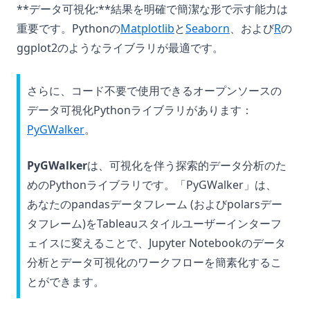
**データ可視化:**結果を明確で簡潔な形で示す能力は
重要です。Pythonの
Matplotlib
と
Seaborn
、および
R
の
ggplot2のようなライブラリが最適です。
さらに、コード不要で使用できるオープンソースの
データ可視化Pythonライブラリがあります：
(opens in a new tab)
PyGWalker
。
PyGWalker
は、可視化を伴う探索的データ分析のた
めのPythonライブラリです。「PyGWalker」は、
あなたのpandasデータフレーム (およびpolarsデー
タフレーム)をTableauスタイルユーザーインターフ
ェイスに変えることで、Jupyter Notebookのデータ
分析とデータ可視化のワークフローを簡素化するこ
とができます。