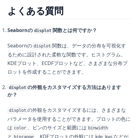
よくある質問
Seabornの
関数とは何ですか？
displot
Seabornの
関数は、データの分布を可視化す
displot
るために設計された柔軟な関数です。ヒストグラム、
KDEプロット、ECDFプロットなど、さまざまな分布プ
ロットを作成することができます。
の外観をカスタマイズする方法はあります
displot
か？
の外観をカスタマイズするには、さまざまな
displot
パラメータを使用することができます。プロットの色に
は
、ビンのサイズと範囲には
color
binwidth
と
、KDEプロットの外観には
などが
binrange
kde_kws