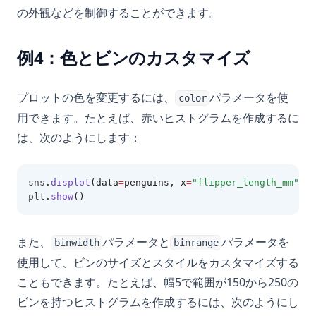
の外観などを制御することができます。
例4：色とビンのカスタマイズ
プロットの色を変更するには、
パラメータを使
color
用できます。たとえば、赤いヒストグラムを作成するに
は、次のようにします：
sns
.
displot
(data
=
penguins, x
=
"flipper_length_mm"
, c
plt
.
show
()
また、
パラメータと
パラメータを
binwidth
binrange
使用して、ビンのサイズとスタイルをカスタマイズする
こともできます。たとえば、幅5で範囲が150から250の
ビンを持つヒストグラムを作成するには、次のようにし