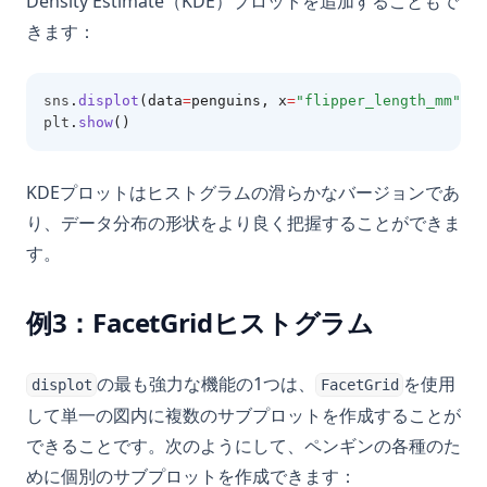
Density Estimate（KDE）プロットを追加することもで
きます：
sns
.
displot
(data
=
penguins, x
=
"flipper_length_mm"
, k
plt
.
show
()
KDEプロットはヒストグラムの滑らかなバージョンであ
り、データ分布の形状をより良く把握することができま
す。
例3：FacetGridヒストグラム
の最も強力な機能の1つは、
を使用
displot
FacetGrid
して単一の図内に複数のサブプロットを作成することが
できることです。次のようにして、ペンギンの各種のた
めに個別のサブプロットを作成できます：