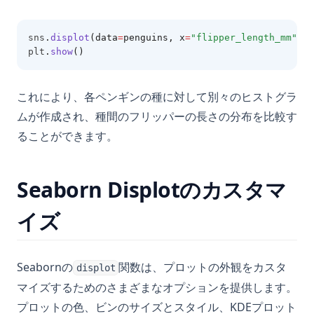
sns
.
displot
(data
=
penguins, x
=
"flipper_length_mm"
, c
plt
.
show
()
これにより、各ペンギンの種に対して別々のヒストグラ
ムが作成され、種間のフリッパーの長さの分布を比較す
ることができます。
Seaborn Displotのカスタマ
イズ
Seabornの
関数は、プロットの外観をカスタ
displot
マイズするためのさまざまなオプションを提供します。
プロットの色、ビンのサイズとスタイル、KDEプロット