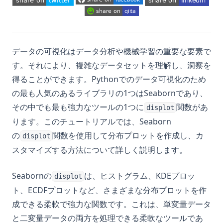
(opens in a new tab)
(opens in a new tab)
(opens in a new tab)
(opens in a new tab)
(opens in a new tab)
(opens in a new tab)
データの可視化はデータ分析や機械学習の重要な要素で
す。それにより、複雑なデータセットを理解し、洞察を
得ることができます。Pythonでのデータ可視化のため
の最も人気のあるライブラリの1つはSeabornであり、
その中でも最も強力なツールの1つに
関数があ
displot
ります。このチュートリアルでは、Seaborn
の
関数を使用して分布プロットを作成し、カ
displot
スタマイズする方法について詳しく説明します。
Seabornの
は、ヒストグラム、KDEプロッ
displot
ト、ECDFプロットなど、さまざまな分布プロットを作
成できる柔軟で強力な関数です。これは、単変量データ
と二変量データの両方を処理できる柔軟なツールであ