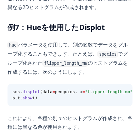
異なる2Dヒストグラムが作成されます。
例7：Hueを使用したDisplot
パラメータを使用して、別の変数でデータをグル
hue
ープ化することもできます。たとえば、
でグ
species
ループ化された
のヒストグラムを
flipper_length_mm
作成するには、次のようにします。
sns
.
displot
(data
=
penguins, x
=
"flipper_length_mm"
, h
plt
.
show
()
これにより、各種の別々のヒストグラムが作成され、各
種には異なる色が使用されます。