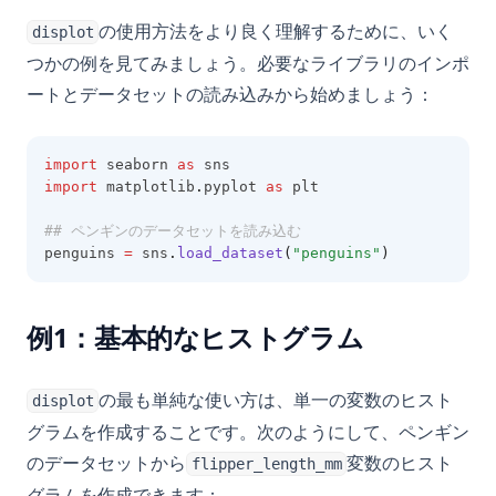
の使用方法をより良く理解するために、いく
displot
つかの例を見てみましょう。必要なライブラリのインポ
ートとデータセットの読み込みから始めましょう：
import
 seaborn 
as
 sns
import
 matplotlib
.
pyplot 
as
 plt
## ペンギンのデータセットを読み込む
penguins 
=
 sns
.
load_dataset
(
"penguins"
)
例1：基本的なヒストグラム
の最も単純な使い方は、単一の変数のヒスト
displot
グラムを作成することです。次のようにして、ペンギン
のデータセットから
変数のヒスト
flipper_length_mm
グラムを作成できます：