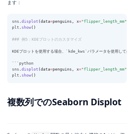
ます：
sns
.
displot
(data
=
penguins, x
=
"flipper_length_mm"
, b
plt
.
show
()
### 例5：KDEプロットのカスタマイズ
KDEプロットを使用する場合、`kde_kws`パラメータを使用し
```python
sns
.
displot
(data
=
penguins, x
=
"flipper_length_mm"
, k
plt
.
show
()
複数列でのSeaborn Displot