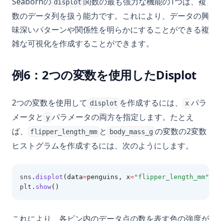
Seabornの
関数の最も強力な機能の1つは、複
displot
数のデータ列を扱う能力です。これにより、データの興
味深いパターンや関係性を明らかにすることができる複
雑な可視化を作成することができます。
例6：2つの変数を使用したDisplot
2つの変数を使用して
を作成するには、
パラ
displot
x
メータと
パラメータの両方を指定します。たとえ
y
ば、
と
の変数の2変数
flipper_length_mm
body_mass_g
ヒストグラムを作成するには、次のようにします。
sns
.
displot
(data
=
penguins, x
=
"flipper_length_mm"
, y
plt
.
show
()
これにより、各ビン内のデータ点の数を表す色の強度が