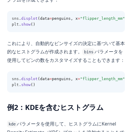
sns
.
displot
(data
=
penguins, x
=
"flipper_length_mm"
)
plt
.
show
()
これにより、自動的なビンサイズの決定に基づいて基本
的なヒストグラムが作成されます。
パラメータを
bins
使用してビンの数をカスタマイズすることもできます：
sns
.
displot
(data
=
penguins, x
=
"flipper_length_mm"
, b
plt
.
show
()
例2：KDEを含むヒストグラム
パラメータを使用して、ヒストグラムにKernel
kde