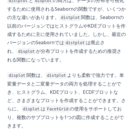
と
の両方は、データの分布を可視化
distplot
displot
するために使用されるSeabornの関数ですが、いくつか
の主な違いがあります。
関数は、Seabornの
distplot
以前のバージョンではヒストグラムやKDEプロットを作
成するために主に使用されていました。しかし、最近の
バージョンのSeabornでは
は廃止さ
distplot
れ、
が分布プロットを作成するための推奨さ
displot
れる関数になっています。
関数は、
よりも柔軟で強力です。単
displot
distplot
変量データと二変量データの両方を処理することがで
き、ヒストグラム、KDEプロット、ECDFプロットな
ど、さまざまなプロットを作成することができます。さ
らに、
は
の使用をサポートしてお
displot
FacetGrid
り、複数のサブプロットを1つの図に作成することがで
きます。