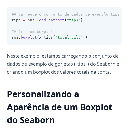
## Carregue o conjunto de dados de exemplo tips
tips 
=
 sns
.
load_dataset
(
"tips"
)
## Crie um boxplot
sns
.
boxplot
(x
=
tips[
"total_bill"
])
Neste exemplo, estamos carregando o conjunto de
dados de exemplo de gorjetas ("tips") do Seaborn e
criando um boxplot dos valores totais da conta.
Personalizando a
Aparência de um Boxplot
do Seaborn