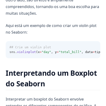
outro lado, são diretos e amplamente
compreendidos, tornando-os uma boa escolha para
muitas situações.
Aqui está um exemplo de como criar um violin plot
no Seaborn:
## Crie um violin plot
sns
.
violinplot
(x
=
"day"
, y
=
"total_bill"
, data
=
tips)
Interpretando um Boxplot
do Seaborn
Interpretar um boxplot do Seaborn envolve
entender os diferentes componentes do gráfico. A