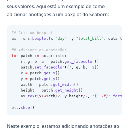
seus valores. Aqui está um exemplo de como
adicionar anotações a um boxplot do Seaborn:
## Crie um boxplot
ax 
=
 sns
.
boxplot
(x
=
"day"
, y
=
"total_bill"
, data
=
tips
## Adicione as anotações
for
 patch 
in
 ax
.
artists
:
    r
,
 g
,
 b
,
 a 
=
 patch
.
get_facecolor
()
    patch
.
set_facecolor
((r, g, b, 
.3
))
    x 
=
 patch
.
get_x
()
    y 
=
 patch
.
get_y
()
    width 
=
 patch
.
get_width
()
    height 
=
 patch
.
get_height
()
    ax
.
text
(x
+
width
/
2
, y
+
height
/
2
, 
"
{
:.2f
}
"
.
format
(
plt
.
show
()
Neste exemplo, estamos adicionando anotações ao