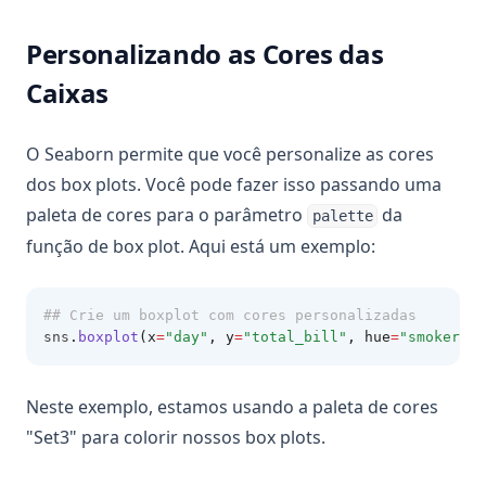
Personalizando as Cores das
Caixas
O Seaborn permite que você personalize as cores
dos box plots. Você pode fazer isso passando uma
paleta de cores para o parâmetro
da
palette
função de box plot. Aqui está um exemplo:
## Crie um boxplot com cores personalizadas
sns
.
boxplot
(x
=
"day"
, y
=
"total_bill"
, hue
=
"smoker"
, 
Neste exemplo, estamos usando a paleta de cores
"Set3" para colorir nossos box plots.