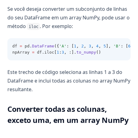
Se você deseja converter um subconjunto de linhas
do seu DataFrame em um array NumPy, pode usar o
método
. Por exemplo:
iloc
df 
=
 pd
.
DataFrame
({
'A'
: [
1
, 
2
, 
3
, 
4
, 
5
], 
'B'
: [
6
, 
7
npArray 
=
 df
.
iloc
[
1
:
3
,
:].
to_numpy
()
Este trecho de código seleciona as linhas 1 a 3 do
DataFrame e inclui todas as colunas no array NumPy
resultante.
Converter todas as colunas,
exceto uma, em um array NumPy