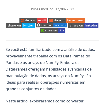
Published on
17/08/2023
(opens in a new tab)
(opens in a new tab)
(opens in a new tab)
(opens in a new tab)
(opens in a new tab)
(opens in a new tab)
Se você está familiarizado com a análise de dados,
provavelmente trabalha com os DataFrames do
Pandas e os arrays do NumPy. Embora os
DataFrames ofereçam habilidades avançadas de
manipulação de dados, os arrays do NumPy são
ideais para realizar operações numéricas em
grandes conjuntos de dados.
Neste artigo, exploraremos como converter