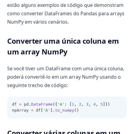
estão alguns exemplos de código que demonstram
como converter DataFrames do Pandas para arrays
NumPy em vários cenários.
Converter uma única coluna em
um array NumPy
Se você tiver um DataFrame com uma única coluna,
poderá convertê-lo em um array NumPy usando o
seguinte trecho de código:
df 
=
 pd
.
DataFrame
({
'A'
: [
1
, 
2
, 
3
, 
4
, 
5
]})
npArray 
=
 df
[
'A'
].
to_numpy
()
Converter várias colunas em um