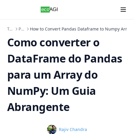
Skip to content
Tutoriais
Pandas
How to Convert Pandas Dataframe to Numpy Array
Como converter o
DataFrame do Pandas
para um Array do
NumPy: Um Guia
Abrangente
Name
Rajiv Chandra