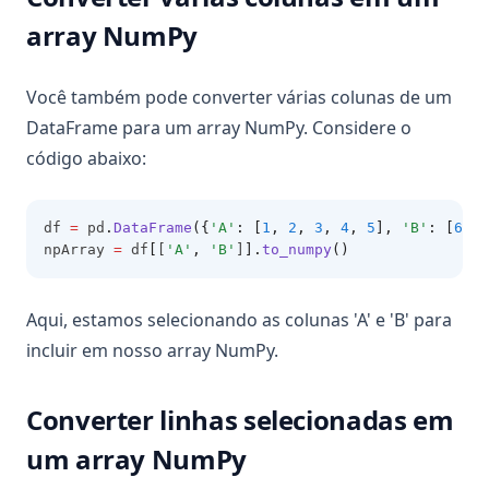
array NumPy
Você também pode converter várias colunas de um
DataFrame para um array NumPy. Considere o
código abaixo:
df 
=
 pd
.
DataFrame
({
'A'
: [
1
, 
2
, 
3
, 
4
, 
5
], 
'B'
: [
6
, 
7
npArray 
=
 df
[
[
'A'
,
'B'
]
].
to_numpy
()
Aqui, estamos selecionando as colunas 'A' e 'B' para
incluir em nosso array NumPy.
Converter linhas selecionadas em
um array NumPy