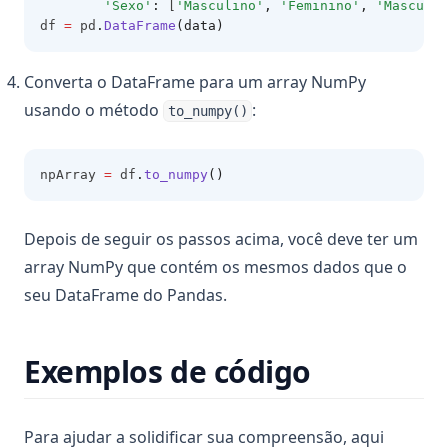
'Sexo'
:
 [
'Masculino'
,
'Feminino'
,
'Masculin
df 
=
 pd
.
DataFrame
(data)
Converta o DataFrame para um array NumPy
usando o método
:
to_numpy()
npArray 
=
 df
.
to_numpy
()
Depois de seguir os passos acima, você deve ter um
array NumPy que contém os mesmos dados que o
seu DataFrame do Pandas.
Exemplos de código
Para ajudar a solidificar sua compreensão, aqui