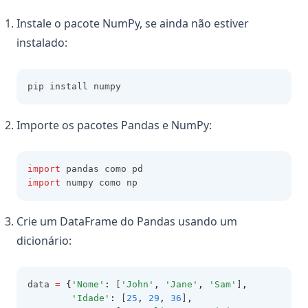
Instale o pacote NumPy, se ainda não estiver
instalado:
pip install numpy
Importe os pacotes Pandas e NumPy:
import
 pandas como pd
import
 numpy como np
Crie um DataFrame do Pandas usando um
dicionário:
data 
=
{
'Nome'
:
 [
'John'
,
'Jane'
,
'Sam'
]
,
'Idade'
:
 [
25
,
29
,
36
]
,