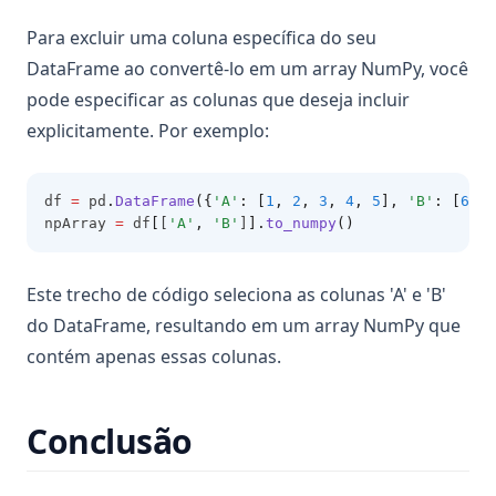
Para excluir uma coluna específica do seu
DataFrame ao convertê-lo em um array NumPy, você
pode especificar as colunas que deseja incluir
explicitamente. Por exemplo:
df 
=
 pd
.
DataFrame
({
'A'
: [
1
, 
2
, 
3
, 
4
, 
5
], 
'B'
: [
6
, 
7
npArray 
=
 df
[
[
'A'
,
'B'
]
].
to_numpy
()
Este trecho de código seleciona as colunas 'A' e 'B'
do DataFrame, resultando em um array NumPy que
contém apenas essas colunas.
Conclusão