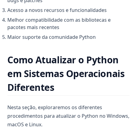
bugs e patches
Pandasql - Pacote Python para Consultar DataFrames
Acesso a novos recursos e funcionalidades
Usando SQL
Melhor compatibilidade com as bibliotecas e
Pandasql - Python Package for Querying DataFrames Using
pacotes mais recentes
SQL
Maior suporte da comunidade Python
Procurando por valor em uma coluna do DataFrame: Um
guia abrangente
Como Atualizar o Python
Python Vector Database: The Best Databases and Tools for
Spatial Data and Generative AI
em Sistemas Operacionais
Renomeando colunas no Pandas: Um guia completo
Diferentes
Reorganização de Colunas no Pandas: Técnicas Eficientes
de Manipulação de DataFrame
Resolving 'No Module Named in Pandas' Error: Detailed
Nesta seção, exploraremos os diferentes
Guide
procedimentos para atualizar o Python no Windows,
Sort Pandas DataFrame: Examples and Tips
macOS e Linux.
Sorting Pandas DataFrame by Index