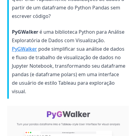
How to Easily Summarize Pandas Dataframes
partir de um dataframe do Python Pandas sem
How to Effectively Use Pandas Get Dummies Function
escrever código?
How to Fix 'Cannot Mask with Non-Boolean Array
Containing NA / NaN Values'
PyGWalker
é uma biblioteca Python para Análise
How to Fix Key Errors in Pandas: An In-Depth Guide
Exploratória de Dados com Visualização.
How to Plot a DataFrame using Python Pandas
(opens in a new tab)
PyGWalker
pode simplificar sua análise de dados
How to Rename Column in Pandas: Clearly Explained
e fluxo de trabalho de visualização de dados no
Jupyter Notebook, transformando seu dataframe
How to Use Pandas Mean Function
pandas (e dataframe polars) em uma interface
How to Use Pandas Rank Effectively
de usuário de estilo Tableau para exploração
How to Use Pandas Set Index
visual.
How to Use Pandas to_datetime for Data Processing
How to Use the Pandas Shift Method for Data Analysis: A
(op
Comprehensive Guide
Mastering Time Series Analysis: How to Use Pandas
Resample