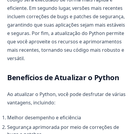
Python
eficiente. Em segundo lugar, versões mais recentes
Pandas Dataframe: Basic Operations for Beginners
incluem correções de bugs e patches de segurança,
Pandas Plot Histogram: Create and Customize Histograms
garantindo que suas aplicações sejam mais estáveis
in Python
e seguras. Por fim, a atualização do Python permite
Pandas Plotar Histograma: Criar e Personalizar
que você aproveite os recursos e aprimoramentos
Histogramas em Python
mais recentes, tornando seu código mais robusto e
Pandas Reorder Columns: Efficient DataFrame
versátil.
Manipulation Techniques
Pandas Typing: Best Practices for Efficient and
Benefícios de Atualizar o Python
Maintainable Code
Pandas Unstack: Claramente Explicado
Ao atualizar o Python, você pode desfrutar de várias
Pandas Unstack: Clearly Explained
vantagens, incluindo:
Pandas Visulziation: A Step-by-Step Tutorial
Melhor desempenho e eficiência
Pandas Where: Harnessing the Power of Pandas to Manage
Null Values
Segurança aprimorada por meio de correções de
Pandas read_csv() Tutorial: Import Data Like a Pro