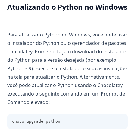
Tutorial Pandas read_csv(): Importe dados como um
Atualizando o Python no Windows
profissional
Unpacking Lists in Pandas Columns: Comprehensive Guide
Usando DataFrame.loc para acessar e manipular dados no
Para atualizar o Python no Windows, você pode usar
Pandas
o instalador do Python ou o gerenciador de pacotes
Using DataFrame.loc to Access and Manipulate Data in
Pandas
Chocolatey. Primeiro, faça o download do instalador
do Python para a versão desejada (por exemplo,
Visualização do Pandas: Um Tutorial Passo a Passo
Python 3.9). Execute o instalador e siga as instruções
Where do Pandas: Aproveitando o Poder do Pandas para
na tela para atualizar o Python. Alternativamente,
Gerenciar Valores Nulos
você pode atualizar o Python usando o Chocolatey
no-module-named-in-pandas
executando o seguinte comando em um Prompt de
Comando elevado:
choco upgrade python