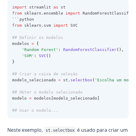
import
 streamlit 
as
 st
from
 sklearn
.
ensemble 
import
 RandomForestClassifier
```python
from
 sklearn
.
svm 
import
 SVC
## Definir os modelos
modelos 
=
{
'Random Forest'
:
RandomForestClassifier
(),
'SVM'
:
SVC
()
}
## Criar a caixa de seleção
modelo_selecionado 
=
 st
.
selectbox
(
'Escolha um model
## Obter o modelo selecionado
modelo 
=
 modelos
[
modelo_selecionado
]
## Usar o modelo...
Neste exemplo,
é usado para criar um
st.selectbox