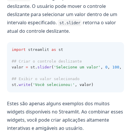
deslizante. O usuário pode mover o controle
deslizante para selecionar um valor dentro de um
intervalo especificado.
retorna o valor
st.slider
atual do controle deslizante.
import
 streamlit 
as
 st
## Criar o controle deslizante
valor 
=
 st
.
slider
(
'Selecione um valor'
, 
0
, 
100
, 
50
)
## Exibir o valor selecionado
st
.
write
(
'Você selecionou:'
, valor)
Estes são apenas alguns exemplos dos muitos
widgets disponíveis no Streamlit. Ao combinar esses
widgets, você pode criar aplicações altamente
interativas e amigáveis ao usuário.