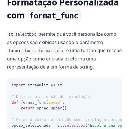
Formatação Personalizada
com
format_func
permite que você personalize como
st.selectbox
as opções são exibidas usando o parâmetro
.
é uma função que recebe
format_func
format_func
uma opção como entrada e retorna uma
representação dela em forma de string.
import
 streamlit 
as
 st
# Definir uma função de formatação
def
format_func
(
opcao
):
return
 opcao
.
upper
()
# Criar a caixa de seleção com formatação personali
opcao_selecionada 
=
 st
.
selectbox
(
'Escolha uma opção