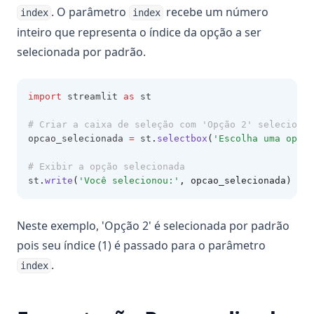
. O parâmetro
recebe um número
index
index
inteiro que representa o índice da opção a ser
selecionada por padrão.
import
 streamlit 
as
 st
# Criar a caixa de seleção com 'Opção 2' selecionad
opcao_selecionada 
=
 st
.
selectbox
(
'Escolha uma opção
# Exibir a opção selecionada
st
.
write
(
'Você selecionou:'
, opcao_selecionada)
Neste exemplo, 'Opção 2' é selecionada por padrão
pois seu índice (1) é passado para o parâmetro
.
index