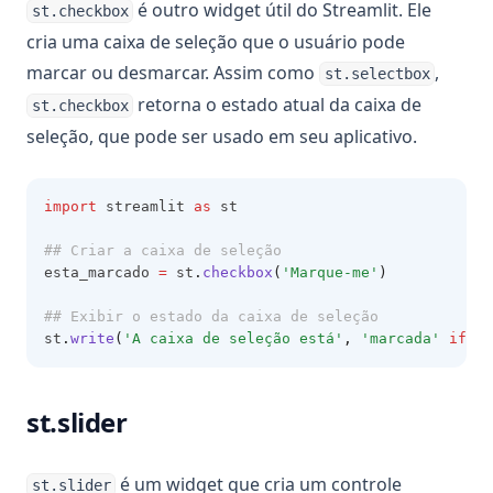
é outro widget útil do Streamlit. Ele
st.checkbox
cria uma caixa de seleção que o usuário pode
marcar ou desmarcar. Assim como
,
st.selectbox
retorna o estado atual da caixa de
st.checkbox
seleção, que pode ser usado em seu aplicativo.
import
 streamlit 
as
 st
## Criar a caixa de seleção
esta_marcado 
=
 st
.
checkbox
(
'Marque-me'
)
## Exibir o estado da caixa de seleção
st
.
write
(
'A caixa de seleção está'
, 
'marcada'
if
 es
st.slider
é um widget que cria um controle
st.slider