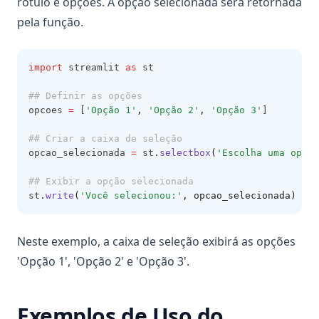
rótulo e opções. A opção selecionada será retornada
pela função.
import
 streamlit 
as
 st
## Definir as opções
opcoes 
=
 [
'Opção 1'
,
'Opção 2'
,
'Opção 3'
]
## Criar a caixa de seleção
opcao_selecionada 
=
 st
.
selectbox
(
'Escolha uma opção
## Exibir a opção selecionada
st
.
write
(
'Você selecionou:'
, opcao_selecionada)
Neste exemplo, a caixa de seleção exibirá as opções
'Opção 1', 'Opção 2' e 'Opção 3'.
Exemplos de Uso do