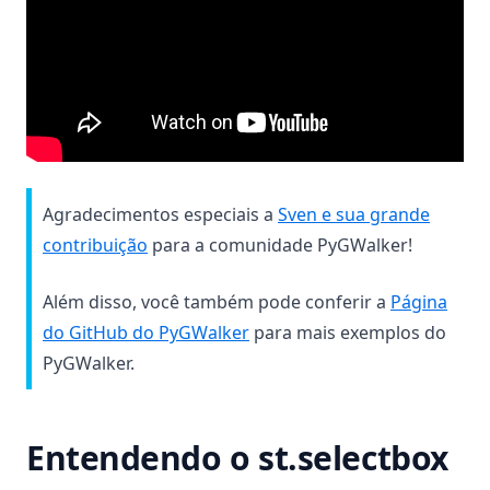
Agradecimentos especiais a
Sven e sua grande
(opens in a new tab)
contribuição
para a comunidade PyGWalker!
Além disso, você também pode conferir a
Página
(opens in a new tab)
do GitHub do PyGWalker
para mais exemplos do
PyGWalker.
Entendendo o st.selectbox