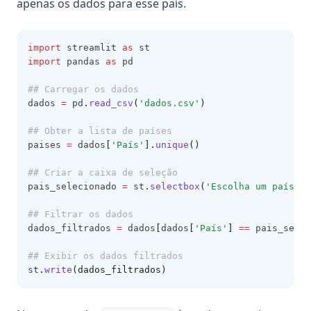
apenas os dados para esse país.
import
 streamlit 
as
 st
import
 pandas 
as
 pd
## Carregar os dados
dados 
=
 pd
.
read_csv
(
'dados.csv'
)
## Obter a lista de países
paises 
=
 dados
[
'País'
].
unique
()
## Criar a caixa de seleção
pais_selecionado 
=
 st
.
selectbox
(
'Escolha um país:'
,
## Filtrar os dados
dados_filtrados 
=
 dados
[
dados
[
'País'
]
==
 pais_selec
## Exibir os dados filtrados
st
.
write
(dados_filtrados)