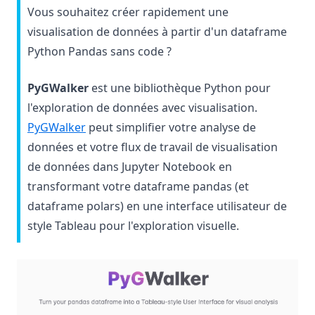
Résolution de l'erreur 'No Module Named in Pandas' :
Vous souhaitez créer rapidement une
Guide détaillé
visualisation de données à partir d'un dataframe
Sort Pandas DataFrame: Examples and Tips
Python Pandas sans code ?
Sorting Pandas DataFrame by Index
Tri du DataFrame Pandas : Exemples et Astuces
PyGWalker
est une bibliothèque Python pour
l'exploration de données avec visualisation.
Trier les données d'un DataFrame Pandas par indice
(opens in a new tab)
PyGWalker
peut simplifier votre analyse de
Tutoriel sur pandas read_csv(): Importer les données
données et votre flux de travail de visualisation
comme un pro
de données dans Jupyter Notebook en
Unpacking Lists in Pandas Columns: Comprehensive Guide
transformant votre dataframe pandas (et
Using DataFrame.loc to Access and Manipulate Data in
dataframe polars) en une interface utilisateur de
Pandas
style Tableau pour l'exploration visuelle.
Utilisation de DataFrame.loc pour accéder et manipuler les
données dans Pandas
(op
Utilisation de la fonction moyenne de Pandas
Visualisation avec Pandas : un tutoriel étape par étape