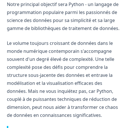
Notre principal objectif sera Python - un langage de
Pandas Unstack: Clearly Explained
programmation populaire parmi les passionnés de
Pandas Visulziation: A Step-by-Step Tutorial
science des données pour sa simplicité et sa large
Pandas Where: Exploiter la puissance de Pandas pour
gamme de bibliothèques de traitement de données.
gérer les valeurs nulles
Pandas Where: Harnessing the Power of Pandas to Manage
Le volume toujours croissant de données dans le
Null Values
monde numérique contemporain s'accompagne
Pandas read_csv() Tutorial: Import Data Like a Pro
souvent d'un degré élevé de complexité. Une telle
Pandasql - Package Python pour interroger des
complexité pose des défis pour comprendre la
DataFrames à l'aide de SQL
structure sous-jacente des données et entrave la
Pandasql - Python Package for Querying DataFrames Using
modélisation et la visualisation efficaces des
SQL
données. Mais ne vous inquiétez pas, car Python,
Python Vector Database: The Best Databases and Tools for
couplé à de puissantes techniques de réduction de
Spatial Data and Generative AI
dimension, peut nous aider à transformer ce chaos
Resolving 'No Module Named in Pandas' Error: Detailed
de données en connaissances significatives.
Guide