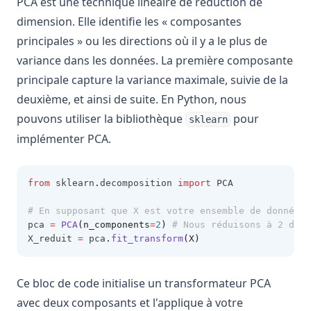
PCA est une technique linéaire de réduction de
dimension. Elle identifie les « composantes
principales » ou les directions où il y a le plus de
variance dans les données. La première composante
principale capture la variance maximale, suivie de la
deuxième, et ainsi de suite. En Python, nous
pouvons utiliser la bibliothèque
pour
sklearn
implémenter PCA.
from
 sklearn
.
decomposition 
import
 PCA
# En supposant que X est votre ensemble de données 
pca 
=
PCA
(n_components
=
2
)
# Nous réduisons à 2 dime
X_reduit 
=
 pca
.
fit_transform
(X)
Ce bloc de code initialise un transformateur PCA
avec deux composants et l'applique à votre