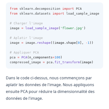
from
 sklearn
.
decomposition 
import
 PCA
from
 sklearn
.
datasets 
import
 load_sample_image
# Charger l'image
image 
=
load_sample_image
(
'flower.jpg'
)
# Aplatir l'image
image 
=
 image
.
reshape
((image.shape[
0
], 
-
1
))
# Appliquer PCA
pca 
=
PCA
(n_components
=
100
)
compressed_image 
=
 pca
.
fit_transform
(image)
Dans le code ci-dessus, nous commençons par
aplatir les données de l'image. Nous appliquons
ensuite PCA pour réduire la dimensionnalité des
données de l'image.