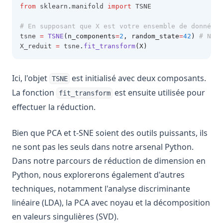
from
 sklearn
.
manifold 
import
 TSNE
# En supposant que X est votre ensemble de données 
tsne 
=
TSNE
(n_components
=
2
, random_state
=
42
)
# Nous
X_reduit 
=
 tsne
.
fit_transform
(X)
Ici, l'objet
est initialisé avec deux composants.
TSNE
La fonction
est ensuite utilisée pour
fit_transform
effectuer la réduction.
Bien que PCA et t-SNE soient des outils puissants, ils
ne sont pas les seuls dans notre arsenal Python.
Dans notre parcours de réduction de dimension en
Python, nous explorerons également d'autres
techniques, notamment l'analyse discriminante
linéaire (LDA), la PCA avec noyau et la décomposition
en valeurs singulières (SVD).