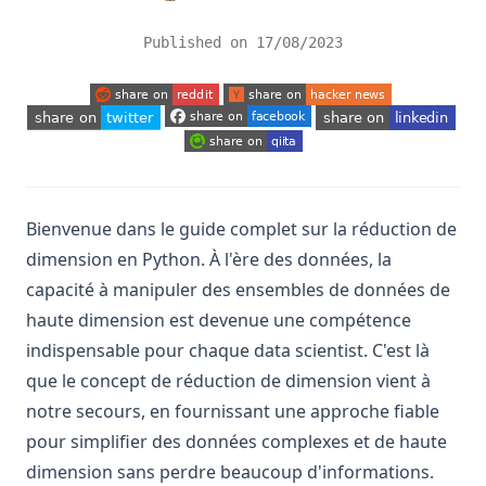
Python
Published on
17/08/2023
Pandas Dataframe: Basic Operations for Beginners
Pandas Dataframe: opérations de base pour les débutants
(opens in a new tab)
(opens in a new tab)
Pandas Plot Histogram: Create and Customize Histograms
(opens in a new tab)
(opens in a new tab)
(opens in a new tab)
in Python
(opens in a new tab)
Pandas Reorder Columns: Efficient DataFrame
Manipulation Techniques
Bienvenue dans le guide complet sur la réduction de
Pandas Réorganiser les colonnes: Techniques efficaces de
dimension en Python. À l'ère des données, la
manipulation de DataFrame
capacité à manipuler des ensembles de données de
Pandas Traçage Histogramme : Créer et Personnaliser des
haute dimension est devenue une compétence
Histogrammes en Python
indispensable pour chaque data scientist. C'est là
Pandas Typage : meilleures pratiques pour un code
que le concept de réduction de dimension vient à
efficace et maintenable
notre secours, en fournissant une approche fiable
Pandas Typing: Best Practices for Efficient and
pour simplifier des données complexes et de haute
Maintainable Code
dimension sans perdre beaucoup d'informations.
Pandas Unstack : Explication claire