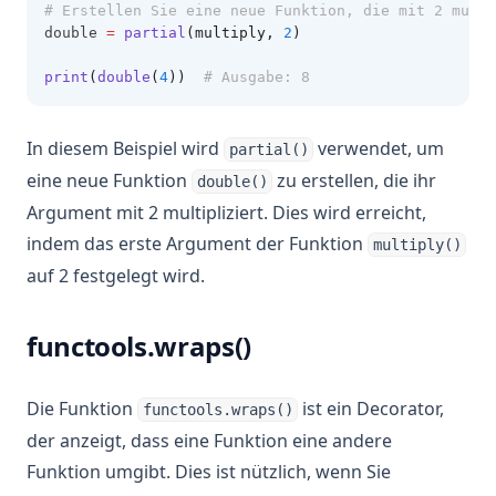
# Erstellen Sie eine neue Funktion, die mit 2 multi
double 
=
partial
(multiply, 
2
)
print
(
double
(
4
))
# Ausgabe: 8
In diesem Beispiel wird
verwendet, um
partial()
eine neue Funktion
zu erstellen, die ihr
double()
Argument mit 2 multipliziert. Dies wird erreicht,
indem das erste Argument der Funktion
multiply()
auf 2 festgelegt wird.
functools.wraps()
Die Funktion
ist ein Decorator,
functools.wraps()
der anzeigt, dass eine Funktion eine andere
Funktion umgibt. Dies ist nützlich, wenn Sie