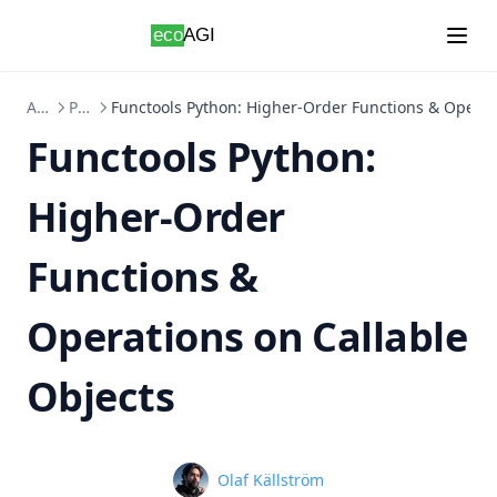
Skip to content
Anleitungen
Python
Functools Python: Higher-Order Functions & Operat
Functools Python:
Higher-Order
Functions &
Operations on Callable
Objects
Name
Olaf Källström