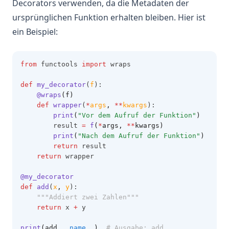
Decorators verwenden, da die Metadaten der
ursprünglichen Funktion erhalten bleiben. Hier ist
ein Beispiel:
from
 functools 
import
 wraps
def
my_decorator
(
f
):
@wraps
(f)
def
wrapper
(
*
args
,
**
kwargs
):
print
(
"Vor dem Aufruf der Funktion"
)
        result 
=
f
(
*
args, 
**
kwargs)
print
(
"Nach dem Aufruf der Funktion"
)
return
 result
return
 wrapper
@my_decorator
def
add
(
x
,
y
):
"""Addiert zwei Zahlen"""
return
 x 
+
 y
print
(add.
__name__
)
# Ausgabe: add