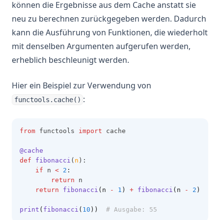
können die Ergebnisse aus dem Cache anstatt sie
neu zu berechnen zurückgegeben werden. Dadurch
kann die Ausführung von Funktionen, die wiederholt
mit denselben Argumenten aufgerufen werden,
erheblich beschleunigt werden.
Hier ein Beispiel zur Verwendung von
:
functools.cache()
from
 functools 
import
 cache
@cache
def
fibonacci
(
n
):
if
 n 
<
2
:
return
 n
return
fibonacci
(n 
-
1
)
+
fibonacci
(n 
-
2
)
print
(
fibonacci
(
10
))
# Ausgabe: 55